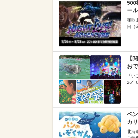
50
ール
和歌
日（
【関
おで
「い
26
ペン
カリ
北海