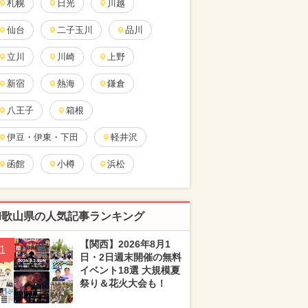
札幌
日光
川越
仙台
二子玉川
品川
立川
川崎
上野
新宿
熱海
鎌倉
八王子
箱根
伊豆・伊東・下田
軽井沢
函館
小樽
浜松
和歌山県の人気記事ランキング
【関西】2026年8月1
1
日・2日週末開催の無料
イベント18選 大規模夏
祭り＆花火大会も！