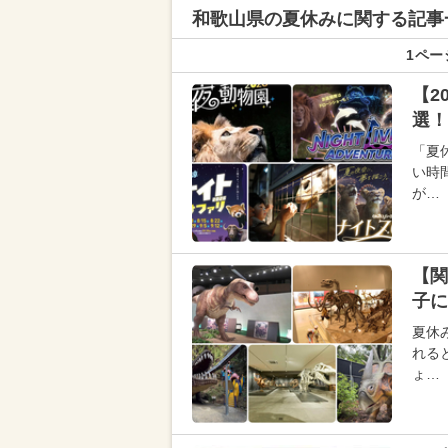
和歌山県の
夏休みに関する記事
1ペー
【2
選！
「夏
い時
が…
【関
子に
夏休
れる
ょ…