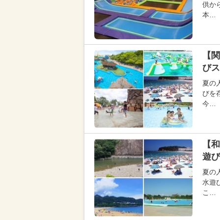
供か
本…
【関
びス
夏の
びを
今…
【和
遊び
夏の
水遊
こ…