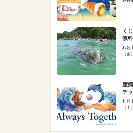
み特
くじ
無料
和歌
（金
臆病
チャ
和歌
（土）