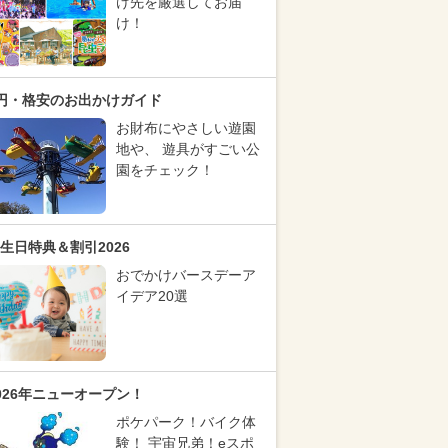
け先を厳選してお届
け！
円・格安のお出かけガイド
お財布にやさしい遊園
地や、 遊具がすごい公
園をチェック！
生日特典＆割引2026
おでかけバースデーア
イデア20選
026年ニューオープン！
ポケパーク！バイク体
験！ 宇宙兄弟！eスポ