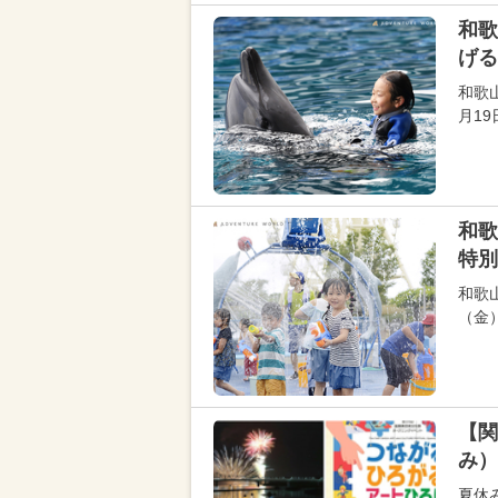
和歌
げる
和歌
月1
和歌
特別
和歌
（金
【関
み）
夏休