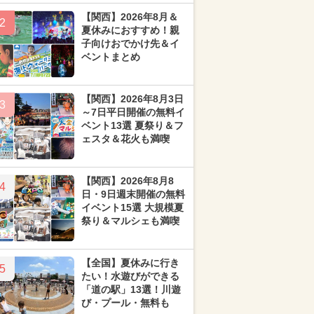
【関西】2026年8月＆
2
夏休みにおすすめ！親
子向けおでかけ先＆イ
ベントまとめ
【関西】2026年8月3日
3
～7日平日開催の無料イ
ベント13選 夏祭り＆フ
ェスタ＆花火も満喫
【関西】2026年8月8
4
日・9日週末開催の無料
イベント15選 大規模夏
祭り＆マルシェも満喫
【全国】夏休みに行き
5
たい！水遊びができる
「道の駅」13選！川遊
び・プール・無料も