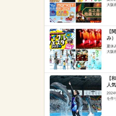
大阪
【関
み）
夏休
大阪
【和
人気
20
を作