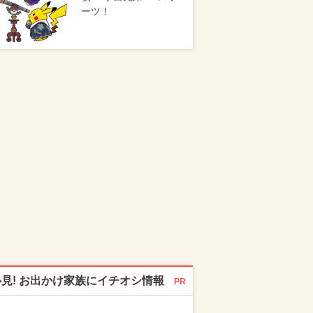
ーツ！
必見! お出かけ家族にイチオシ情報
PR