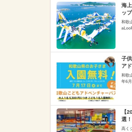
海上
ップ
和歌
aL
子供
アド
和歌
年6
【2
選！
高く