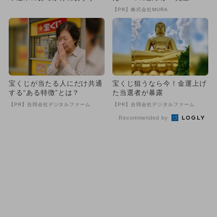
め！人気のスポットランキ
致』する方法
【PR】株式会社MURA
ン...
宝くじが当たる人にだけ共通
宝くじ狙うなら今！金運上げ
する“ある特徴”とは？
た当選者が暴露
【PR】合同会社デジタルファーム
【PR】合同会社デジタルファーム
Recommended by