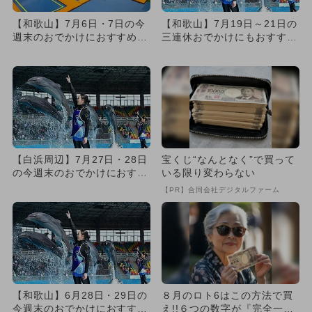
【和歌山】7月6日・7日の今
【和歌山】7月19日～21日の
週末のおでかけにおすすめ！
三連休おでかけにもおすす
人気のスポットランキング
め！人気スポットランキング
【白浜周辺】7月27日・28日
宝くじ“なんとなく”で買って
の今週末のおでかけにおすす
いる限り変わらない
め！人気のスポットランキ...
【PR】合同会社デジタルファーム
【和歌山】6月28日・29日の
８月のロト6はこの方法で買
今週末のおでかけにおすす
え!!６つの数字が『完全一