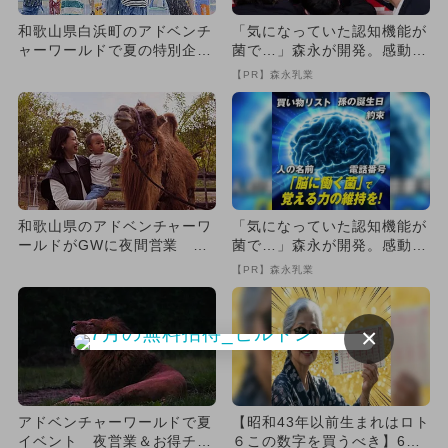
和歌山県白浜町のアドベンチ
「気になっていた認知機能が
ャーワールドで夏の特別企
菌で…」森永が開発。感動の
画 びしょ濡れ＆真夏の雪体
70代続出
【PR】森永乳業
験も
和歌山県のアドベンチャーワ
「気になっていた認知機能が
ールドがGWに夜間営業 夜
菌で…」森永が開発。感動の
のパンダ＆幻想的なイルカシ
70代続出
【PR】森永乳業
ョ
×
アドベンチャーワールドで夏
【昭和43年以前生まれはロト
イベント 夜営業＆お得チケ
６この数字を買うべき】6つ