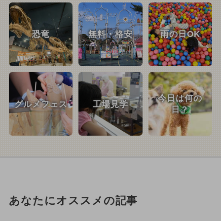
恐竜
無料・格安
雨の日OK
今日は何の
グルメフェス
工場見学
日？
あなたにオススメの記事