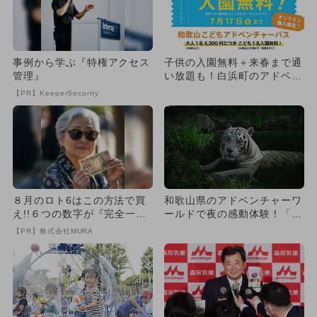
事例から学ぶ『特権アクセス
子供の入園無料＋来春まで通
管理』
い放題も！白浜町のアドベン
チャーワールドが6月からお
【PR】KeeperSecurity
得
８月のロト6はこの方法で買
和歌山県のアドベンチャーワ
え!!６つの数字が『完全一
ールドで夜の感動体験！「NI
致』する方法
GHT ADVENTURE...
【PR】株式会社MURA