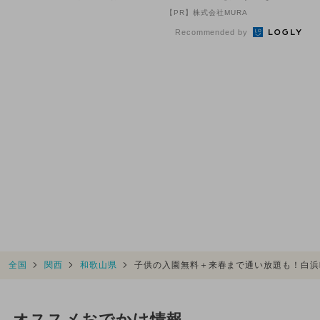
ットも！
の数字が「完全一致」する
【PR】株式会社MURA
方...
Recommended by
全国
関西
和歌山県
子供の入園無料＋来春まで通い放題も！白浜