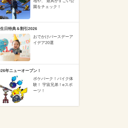
地や、 遊具がすごい公
園をチェック！
生日特典＆割引2026
おでかけバースデーア
イデア20選
026年ニューオープン！
ポケパーク！バイク体
験！ 宇宙兄弟！eスポ
ーツ！