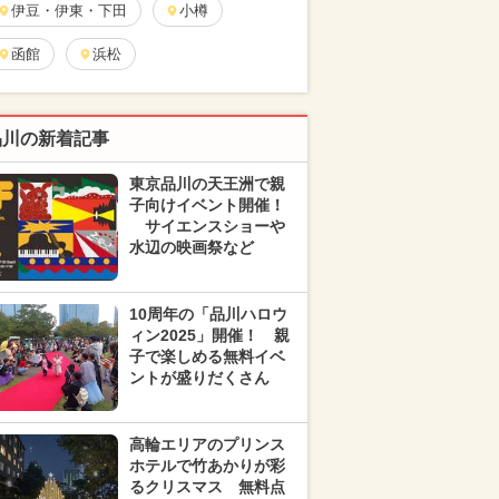
伊豆・伊東・下田
小樽
函館
浜松
品川の新着記事
東京品川の天王洲で親
子向けイベント開催！
サイエンスショーや
水辺の映画祭など
10周年の「品川ハロウ
ィン2025」開催！ 親
子で楽しめる無料イベ
ントが盛りだくさん
高輪エリアのプリンス
ホテルで竹あかりが彩
るクリスマス 無料点