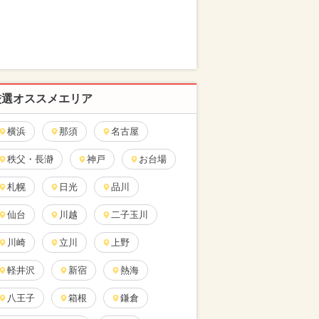
厳選オススメエリア
横浜
那須
名古屋
秩父・長瀞
神戸
お台場
札幌
日光
品川
仙台
川越
二子玉川
川崎
立川
上野
軽井沢
新宿
熱海
八王子
箱根
鎌倉