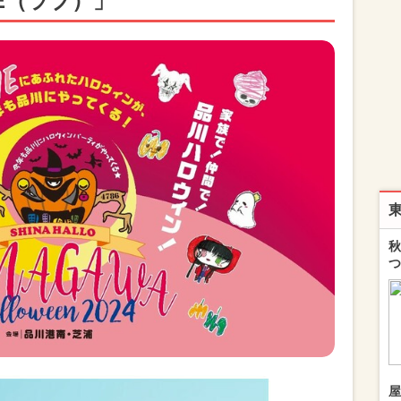
E（ラブ）」
秋
つ
屋