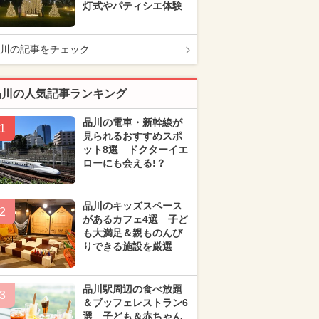
灯式やパティシエ体験
川の記事をチェック
品川の人気記事ランキング
品川の電車・新幹線が
1
見られるおすすめスポ
ット8選 ドクターイエ
ローにも会える!？
品川のキッズスペース
2
があるカフェ4選 子ど
も大満足＆親ものんび
りできる施設を厳選
品川駅周辺の食べ放題
3
＆ブッフェレストラン6
選 子ども＆赤ちゃん