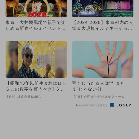
東京・大井競馬場で親子で楽
【2024-2025】東京都内の人
しめる新春イルミイベント開
気＆大規模イルミネーション
催 午年生まれは入場無料！
8選 おすすめを厳選...
【昭和43年以前生まれはロト
宝くじ当たる人は“たまた
６この数字を買うべき】6つ
ま”じゃない?!
の数字が「完全一致」する
【PR】株式会社MURA
【PR】合同会社デジタルファーム
方...
Recommended by