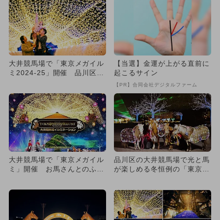
大井競馬場で「東京メガイル
【当選】金運が上がる直前に
ミ2024-25」開催 品川区・
起こるサイン
港区・大田区の区民ウィ...
【PR】合同会社デジタルファーム
大井競馬場で「東京メガイル
品川区の大井競馬場で光と馬
ミ」開催 お馬さんとのふれ
が楽しめる冬恒例の「東京メ
あいも！
ガイルミ2025-2026」...