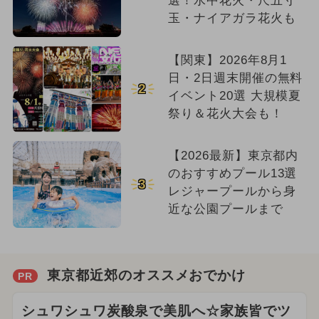
選！水中花火・尺五寸
玉・ナイアガラ花火も
【関東】2026年8月1
日・2日週末開催の無料
2
イベント20選 大規模夏
祭り＆花火大会も！
【2026最新】東京都内
のおすすめプール13選
3
レジャープールから身
近な公園プールまで
東京都近郊のオススメおでかけ
PR
シュワシュワ炭酸泉で美肌へ☆家族皆でツ