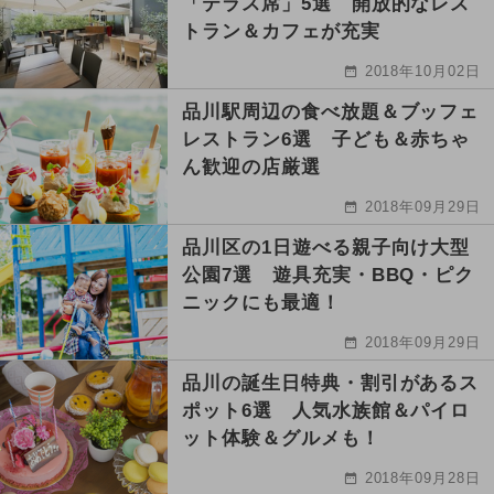
「テラス席」5選 開放的なレス
トラン＆カフェが充実
2018年10月02日
品川駅周辺の食べ放題＆ブッフェ
レストラン6選 子ども＆赤ちゃ
ん歓迎の店厳選
2018年09月29日
品川区の1日遊べる親子向け大型
公園7選 遊具充実・BBQ・ピク
ニックにも最適！
2018年09月29日
品川の誕生日特典・割引があるス
ポット6選 人気水族館＆パイロ
ット体験＆グルメも！
2018年09月28日