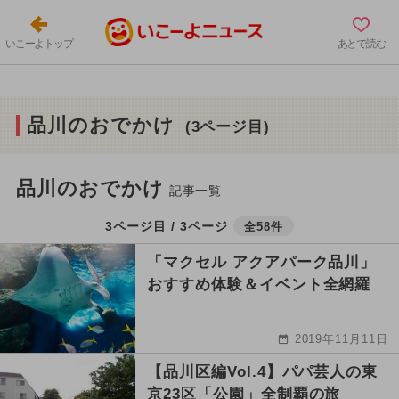
いこーよトップ
あとで読む
品川のおでかけ
(3ページ目)
品川のおでかけ
記事一覧
3ページ目 / 3ページ
全58件
「マクセル アクアパーク品川」
おすすめ体験＆イベント全網羅
2019年11月11日
【品川区編Vol.4】パパ芸人の東
京23区「公園」全制覇の旅