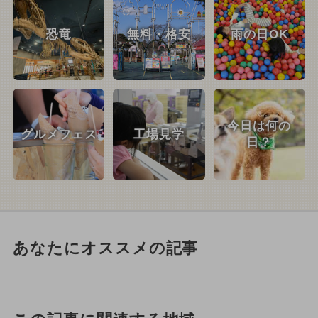
恐竜
無料・格安
雨の日OK
今日は何の
グルメフェス
工場見学
日？
あなたにオススメの記事