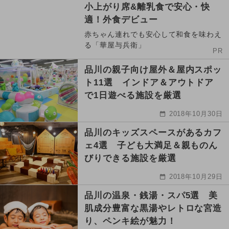
小上がり席&離乳食で安心・快
適！外食デビュー
赤ちゃん連れでも安心して和食を味わえ
る「華屋与兵衛」
PR
品川の親子向け屋外＆屋内スポッ
ト11選 インドア＆アウトドア
で1日遊べる施設を厳選
2018年10月30日
品川のキッズスペースがあるカフ
ェ4選 子ども大満足＆親ものん
びりできる施設を厳選
2018年10月29日
品川の温泉・銭湯・スパ5選 美
肌成分豊富な黒湯やレトロな宮造
り、ペンキ絵が魅力！