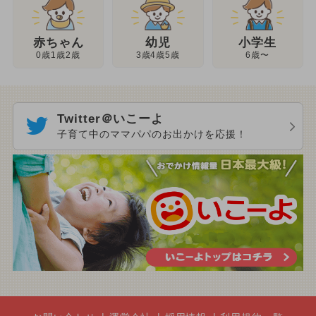
幼児
赤ちゃん
小学生
3歳4歳5歳
0歳1歳2歳
6歳〜
Twitter＠いこーよ
子育て中のママパパのお出かけを応援！