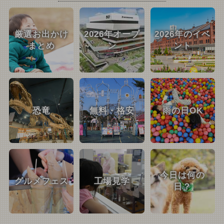
厳選お出かけ
2026年オープ
2026年のイベ
まとめ
ン
ント
恐竜
無料・格安
雨の日OK
今日は何の
グルメフェス
工場見学
日？