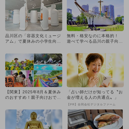
品川区の「容器文化ミュージ
無料・格安なのに本格的！
アム」で夏休みの小学生向け
遊べて学べる品川の親子向け
無料イベント開催 自由研究
博物館・ミュージアム8選
も
【関東】2025年8月＆夏休み
「占い師だけが知ってる〝お
のおすすめ！親子向けおでか
金が増える人の共通点〟」
け先＆イベントまとめ
【PR】合同会社デジタルファーム