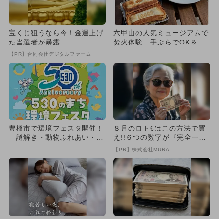
宝くじ狙うなら今！金運上げ
六甲山の人気ミュージアムで
た当選者が暴露
焚火体験 手ぶらでOK＆ク
ッキングも
【PR】合同会社デジタルファーム
豊橋市で環境フェスタ開催！
８月のロト6はこの方法で買
謎解き・動物ふれあい・実
え!!６つの数字が『完全一
験ショーで学ぶエコ体験
致』する方法
【PR】株式会社MURA