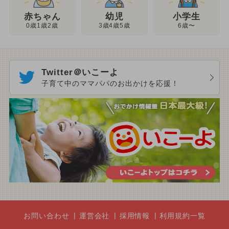
幼児
赤ちゃん
小学生
3歳4歳5歳
0歳1歳2歳
6歳〜
Twitter＠いこーよ
子育て中のママパパのお出かけを応援！
お問い合わせ
運営会社
採用情報
利用規約一覧