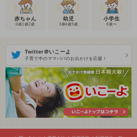
幼児
赤ちゃん
小学生
3歳4歳5歳
0歳1歳2歳
6歳〜
Twitter＠いこーよ
子育て中のママパパのお出かけを応援！