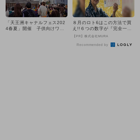
「天王洲キャナルフェス202
８月のロト6はこの方法で買
4春夏」開催 子供向けワー
え!!６つの数字が『完全一
クショップ・ライブ・野外
致』する方法
【PR】株式会社MURA
映...
Recommended by