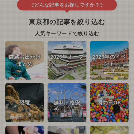
どんな記事をお探しですか？
東京都の記事を絞り込む
人気キーワードで絞り込む
厳選お出かけ
2026年オープ
2026年のイベ
まとめ
ン
ント
恐竜
無料・格安
雨の日OK