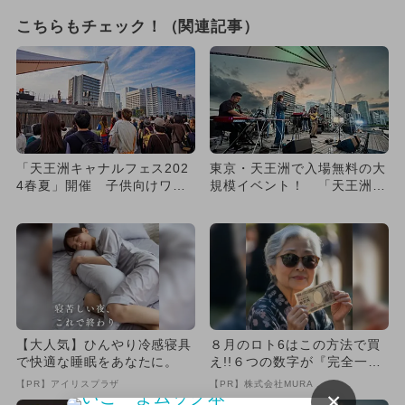
こちらもチェック！（関連記事）
「天王洲キャナルフェス202
東京・天王洲で入場無料の大
4春夏」開催 子供向けワー
規模イベント！ 「天王洲キ
クショップ・ライブ・野外
ャナルフェス2025春夏」
映...
が...
【大人気】ひんやり冷感寝具
８月のロト6はこの方法で買
で快適な睡眠をあなたに。
え!!６つの数字が『完全一
致』する方法
【PR】アイリスプラザ
【PR】株式会社MURA
×