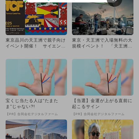
東京品川の天王洲で親子向け
東京・天王洲で入場無料の大
イベント開催！ サイエンス
規模イベント！ 「天王洲キ
ショーや水辺の映画祭など
ャナルフェス2025春夏」
が...
宝くじ当たる人は“たまた
【当選】金運が上がる直前に
ま”じゃない?!
起こるサイン
【PR】合同会社デジタルファーム
【PR】合同会社デジタルファーム