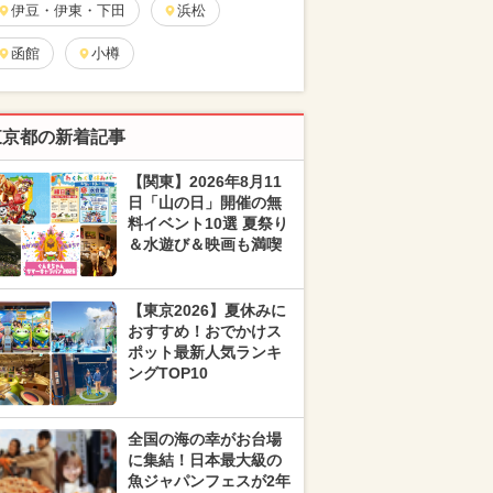
伊豆・伊東・下田
浜松
函館
小樽
東京都の新着記事
【関東】2026年8月11
日「山の日」開催の無
料イベント10選 夏祭り
＆水遊び＆映画も満喫
【東京2026】夏休みに
おすすめ！おでかけス
ポット最新人気ランキ
ングTOP10
全国の海の幸がお台場
に集結！日本最大級の
魚ジャパンフェスが2年