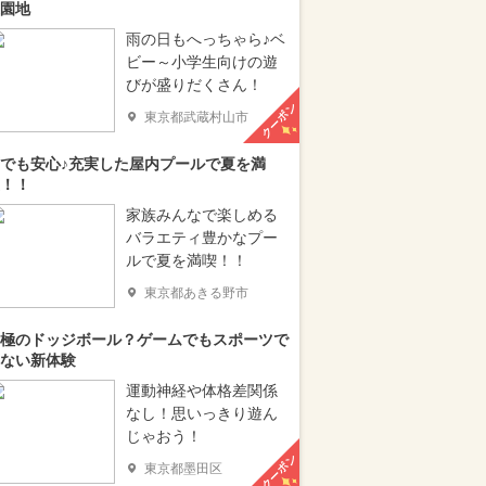
園地
雨の日もへっちゃら♪ベ
ビー～小学生向けの遊
びが盛りだくさん！
クーポン
東京都武蔵村山市
でも安心♪充実した屋内プールで夏を満
！！
家族みんなで楽しめる
バラエティ豊かなプー
ルで夏を満喫！！
東京都あきる野市
極のドッジボール？ゲームでもスポーツで
ない新体験
運動神経や体格差関係
なし！思いっきり遊ん
じゃおう！
クーポン
東京都墨田区