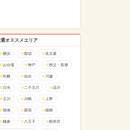
厳選オススメエリア
横浜
那須
名古屋
お台場
神戸
秩父・長瀞
札幌
仙台
川越
日光
二子玉川
品川
立川
川崎
上野
熱海
新宿
箱根
鎌倉
八王子
軽井沢