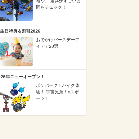
地や、 遊具がすごい公
園をチェック！
生日特典＆割引2026
おでかけバースデーア
イデア20選
026年ニューオープン！
ポケパーク！バイク体
験！ 宇宙兄弟！eスポ
ーツ！