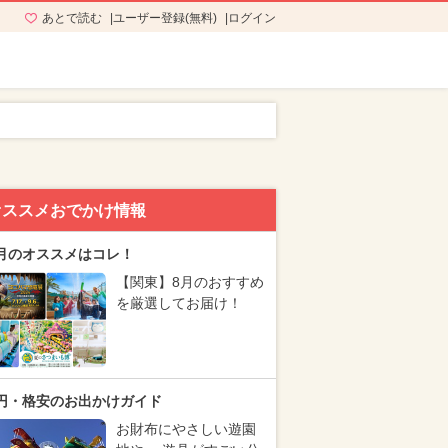
あとで読む
ユーザー登録(無料)
ログイン
オススメおでかけ情報
月のオススメはコレ！
【関東】8月のおすすめ
を厳選してお届け！
円・格安のお出かけガイド
お財布にやさしい遊園