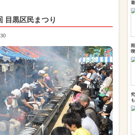
遊
回 目黒区民まつり
:30
雨
喫
究
も