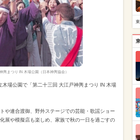
東
神輿まつり IN 木場公園（日本神輿協会）
都立木場公園で「第二十三回 大江戸神輿まつり IN 木場
トや連合渡御、野外ステージでの芸能・歌謡ショー
化展や模擬店も楽しめ、家族で秋の一日を過ごすの