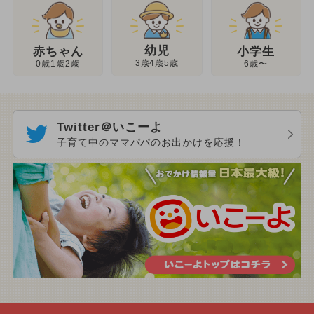
幼児
赤ちゃん
小学生
3歳4歳5歳
0歳1歳2歳
6歳〜
Twitter＠いこーよ
子育て中のママパパのお出かけを応援！