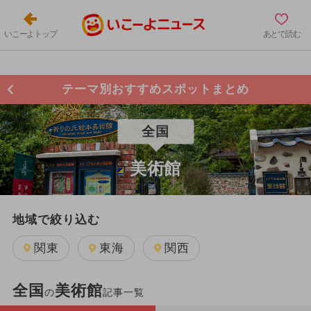
いこーよトップ
あとで読む
テーマ別おすすめスポットまとめ
全国
美術館
地域で絞り込む
関東
東海
関西
全国
美術館
の
記事一覧