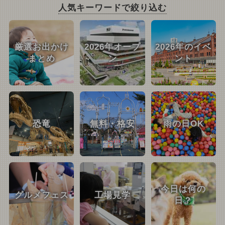
人気キーワードで絞り込む
厳選お出かけ
2026年オープ
2026年のイベ
まとめ
ン
ント
恐竜
無料・格安
雨の日OK
今日は何の
グルメフェス
工場見学
日？