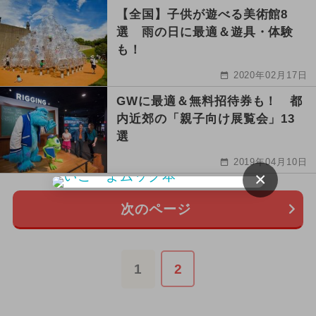
【全国】子供が遊べる美術館8
選 雨の日に最適＆遊具・体験
も！
2020年02月17日
GWに最適＆無料招待券も！ 都
内近郊の「親子向け展覧会」13
選
2019年04月10日
×
次のページ
1
2