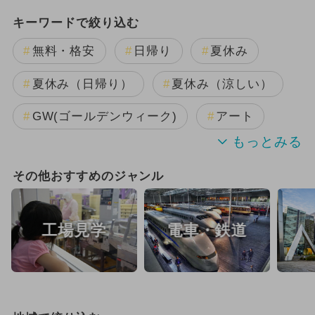
キーワードで絞り込む
無料・格安
日帰り
夏休み
夏休み（日帰り）
夏休み（涼しい）
GW(ゴールデンウィーク)
アート
雨の日OK
春休み
その他おすすめのジャンル
シルバーウィーク・秋の連休
観光
工場見学
電車・鉄道
夏休み（観光）
キャラクター
冬休み
スヌーピー
夏休み（格安）
涼しい