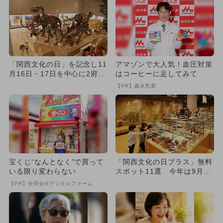
「関西文化の日」を記念し11
アマゾンで大人気！血圧対策
月16日・17日を中心に2府8
はコーヒーに足してみて
県で美術館や博物館が無...
【PR】森永乳業
宝くじ“なんとなく”で買って
「関西文化の日プラス」無料
いる限り変わらない
スポット11選 今年は9月も
お得！
【PR】合同会社デジタルファーム