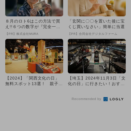
８月のロト6はこの方法で買
「玄関に〇〇を置いた後に宝
え!!６つの数字が『完全一
くじ買いなさい」簡単に当選
致』する方法
【PR】株式会社MURA
【PR】合同会社デジタルファーム
【2024】「関西文化の日」
【埼玉】2024年11月3日「文
無料スポット13選！ 親子に
化の日」に行きたい！おすす
おすすめの遊べる施設を厳...
め博物館・美術館8選
Recommended by