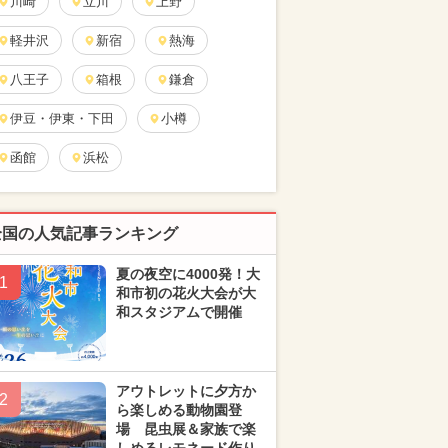
川崎
立川
上野
軽井沢
新宿
熱海
八王子
箱根
鎌倉
伊豆・伊東・下田
小樽
函館
浜松
全国の人気記事ランキング
夏の夜空に4000発！大
1
和市初の花火大会が大
和スタジアムで開催
アウトレットに夕方か
2
ら楽しめる動物園登
場 昆虫展＆家族で楽