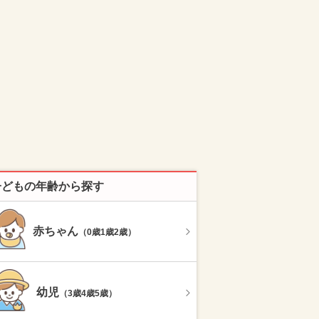
子どもの年齢から探す
赤ちゃん
（0歳1歳2歳）
幼児
（3歳4歳5歳）