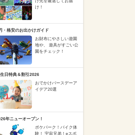
け先を厳選してお届
け！
円・格安のお出かけガイド
お財布にやさしい遊園
地や、 遊具がすごい公
園をチェック！
生日特典＆割引2026
おでかけバースデーア
イデア20選
026年ニューオープン！
ポケパーク！バイク体
験！ 宇宙兄弟！eスポ