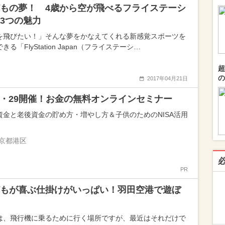
もの夢！ 4歳から空が飛べるフライステーシ
3つの魅力
を飛びたい！」そんな夢をかなえてくれる新感覚スポーツを
きる「FlyStation Japan（フライステーシ…
超
の
2017年04月21日
25・29開催！お金の無料オンラインセミナー
資金と老後資金の貯め方・増やし方＆子供のためのNISA活用
京都港区
PR
もが喜ぶ仕掛けがいっぱい！羽田空港で遊ぼ
は、飛行機に乗るために行く場所ですが、最近はそれだけで