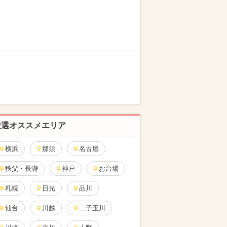
厳選オススメエリア
横浜
那須
名古屋
秩父・長瀞
神戸
お台場
札幌
日光
品川
仙台
川越
二子玉川