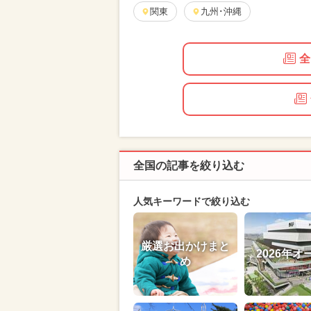
関東
九州･沖縄
全
全国の記事を絞り込む
人気キーワードで絞り込む
厳選お出かけまと
2026年オ
め