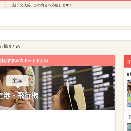
ーよ」は親子の成長、夢の育みを応援します！
行機まとめ
別おすすめスポットまとめ
8
全国
空港・飛行機
【