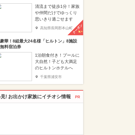
清流まで徒歩1分！家族
や仲間だけでゆっくり
思いきり過ごせます
クーポン
高知県長岡郡本山町
豪華！8組最大24名様「ヒルトン」8施設
無料宿泊券
1泊朝食付き！プールに
大自然！子ども大満足
のヒルトンホテルへ
千葉県浦安市
必見! お出かけ家族にイチオシ情報
PR