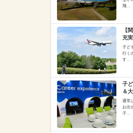
飛…
【関
充実
子ど
行く
す…
子ど
＆大
通常
お出
子…