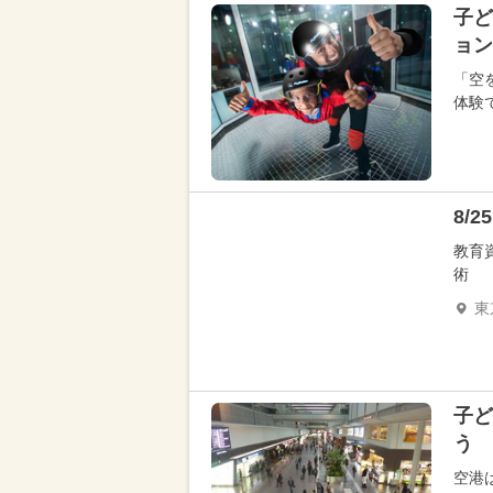
子ど
ョン
「空
体験で
8/
教育
術
東
子ど
う
空港