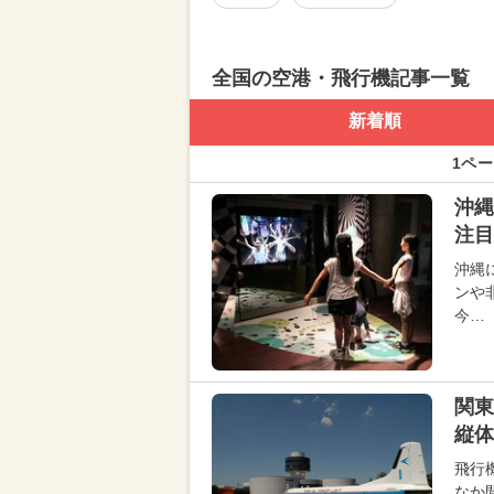
全国の空港・飛行機記事一覧
新着順
1ペー
沖縄
注目
沖縄
ンや
今…
関東
縦体
飛行
なか