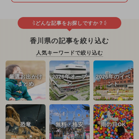
どんな記事をお探しですか？
香川県の記事を絞り込む
人気キーワードで絞り込む
厳選お出かけ
2026年オープ
2026年のイベ
まとめ
ン
ント
恐竜
無料・格安
雨の日OK