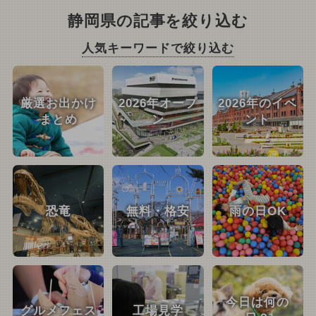
静岡県の記事を絞り込む
人気キーワードで絞り込む
厳選お出かけ
2026年オープ
2026年のイベ
まとめ
ン
ント
恐竜
無料・格安
雨の日OK
今日は何の
グルメフェス
工場見学