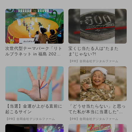
ント開催 うんこドリル...
ント開催 うんこドリル...
次世代型テーマパーク「リト
宝くじ当たる人は“たまた
ルプラネット in 福島 202
ま”じゃない?!
4」が期間限定OPEN...
【PR】合同会社デジタルファーム
【当選】金運が上がる直前に
「どうせ当たらない」と思っ
起こるサイン
てた私が本当に当選した“買
い方”がこれ
【PR】合同会社デジタルファーム
【PR】合同会社デジタルファーム