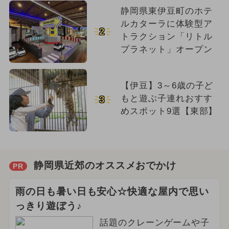
静岡県東伊豆町のホテ
ルカターラに体験型ア
2
トラクション「リトル
プラネット」オープン
【伊豆】3～6歳の子ど
もと遊ぶ子連れおすす
3
めスポット9選【東部】
静岡県近郊のオススメおでかけ
PR
雨の日も暑い日も安心☆快適な屋内で思い
っきり遊ぼう♪
話題のクレーンゲームや子