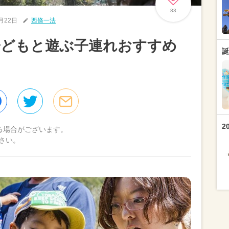
83
6月22日
西條一法
子どもと遊ぶ子連れおすすめ
誕
】
2
る場合がございます。
さい。