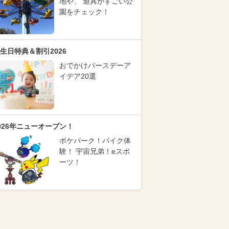
地や、 遊具がすごい公
園をチェック！
生日特典＆割引2026
おでかけバースデーア
イデア20選
026年ニューオープン！
ポケパーク！バイク体
験！ 宇宙兄弟！eスポ
ーツ！