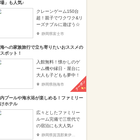
場」も人気♪
クレーンゲーム150台
超！親子でワクワク&リ
ーズナブルに遊ぼう☆
静岡県富士市
海への家族旅行で立ち寄りたいおススメの
スポット！
入館無料！懐かしのゲ
ーム機や縁日・屋台に
大人も子どもも夢中！
クーポン
静岡県熱海市
内プールや海水浴が楽しめる！ファミリー
けホテル
広々としたファミリー
ルーム完備で三世代で
の宿泊にも大人気♪
静岡県賀茂郡東伊豆町