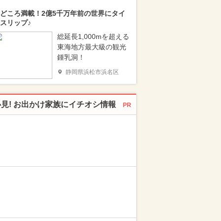
どころ満載！2億5千万年前の世界にタイ
スリップ♪
総延長1,000mを超える
東海地方最大級の観光
鍾乳洞！
静岡県浜松市浜名区
必見! お出かけ家族にイチオシ情報
PR