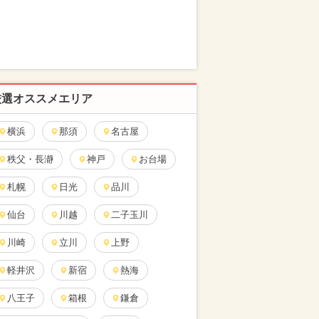
厳選オススメエリア
横浜
那須
名古屋
秩父・長瀞
神戸
お台場
札幌
日光
品川
仙台
川越
二子玉川
川崎
立川
上野
軽井沢
新宿
熱海
八王子
箱根
鎌倉