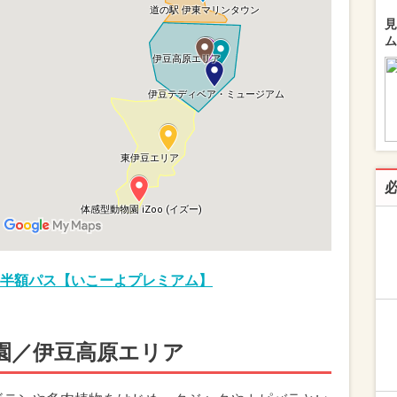
見
ム
半額パス【いこーよプレミアム】
園／伊豆高原エリア