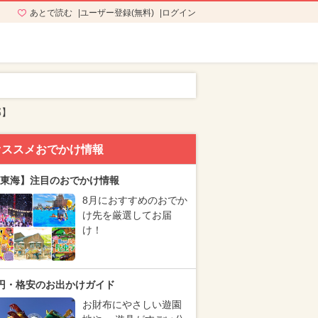
あとで読む
ユーザー登録(無料)
ログイン
部】
オススメおでかけ情報
東海】注目のおでかけ情報
8月におすすめのおでか
け先を厳選してお届
け！
円・格安のお出かけガイド
お財布にやさしい遊園