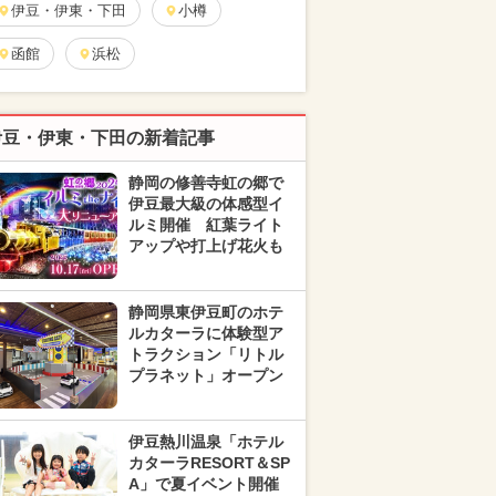
伊豆・伊東・下田
小樽
函館
浜松
伊豆・伊東・下田の新着記事
静岡の修善寺虹の郷で
伊豆最大級の体感型イ
ルミ開催 紅葉ライト
アップや打上げ花火も
静岡県東伊豆町のホテ
ルカターラに体験型ア
トラクション「リトル
プラネット」オープン
伊豆熱川温泉「ホテル
カターラRESORT＆SP
A」で夏イベント開催