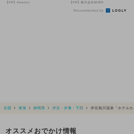
登場！Amazonの本気が...
の数字が「完全一致」する
【PR】Amazon
【PR】株式会社MURA
方...
Recommended by
全国
東海
静岡県
伊豆・伊東・下田
伊豆熱川温泉「ホテルカ
オススメおでかけ情報