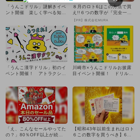
「うんこドリル」謎解きイベ
８月のロト6はこの方法で買
ント開催 楽しく学べる知育
え!!６つの数字が『完全一
コースも
致』する方法
【PR】株式会社MURA
「うんこ漢字ドリル」初のイ
川崎市×うんこドリルお披露
ベント開催！ アトラクショ
目イベント開催！ ドリルを
ンも登場
無料配布＆うんこ先生も登
場！
「え、こんなセールやってた
【昭和43年以前生まれはロト
の？」80％OFF以上が続々
６この数字を買うべき】6つ