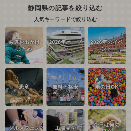
静岡県の記事を絞り込む
人気キーワードで絞り込む
厳選お出かけ
2026年オープ
2026年のイベ
まとめ
ン
ント
恐竜
無料・格安
雨の日OK
今日は何の
グルメフェス
工場見学