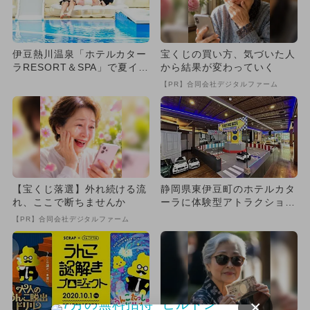
伊豆熱川温泉「ホテルカター
宝くじの買い方、気づいた人
ラRESORT＆SPA」で夏イベ
から結果が変わっていく
ント開催 うんこドリル...
【PR】合同会社デジタルファーム
【宝くじ落選】外れ続ける流
静岡県東伊豆町のホテルカタ
れ、ここで断ちませんか
ーラに体験型アトラクション
「リトルプラネット」オープ
【PR】合同会社デジタルファーム
ン
×