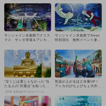
サンシャイン水族館でクリス
サンシャイン水族館でXmas
マス サンタ登場＆アシカの
特別演出 無料イベント参加
点灯式も
で割引も！
“宝くじは運じゃなかった”当
気温が上がるほど水量UP！
たる人の“共通点”を知っただ
アシカのびちょびちょ大作戦
け
が池袋の水族館で 自由研究
【PR】合同会社デジタルファーム
も