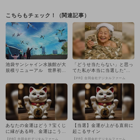
こちらもチェック！（関連記事）
池袋サンシャイン水族館が大
「どうせ当たらない」と思っ
規模リニューアル 世界初展
てた私が本当に当選した“買
示も誕生
い方”がこれ
【PR】合同会社デジタルファーム
あなたの金運はどう？宝くじ
【当選】金運が上がる直前に
に縁がある時、金運はこう変
起こるサイン
わる
【PR】合同会社デジタルファーム
【PR】合同会社デジタルファーム