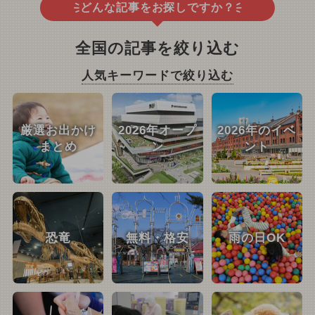
どんな記事をお探しですか？
全国の記事を絞り込む
人気キーワードで絞り込む
厳選お出かけ
2026年オープ
2026年のイベ
まとめ
ン
ント
恐竜
無料・格安
雨の日OK