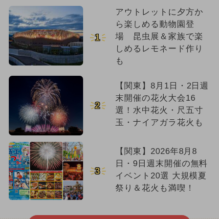
アウトレットに夕方か
ら楽しめる動物園登
場 昆虫展＆家族で楽
1
しめるレモネード作り
も
【関東】8月1日・2日週
末開催の花火大会16
2
選！水中花火・尺五寸
玉・ナイアガラ花火も
【関東】2026年8月8
日・9日週末開催の無料
3
イベント20選 大規模夏
祭り＆花火も満喫！