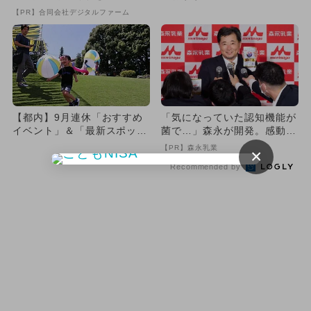
け
トまとめ
【PR】合同会社デジタルファーム
【都内】9月連休「おすすめ
「気になっていた認知機能が
イベント」＆「最新スポッ
菌で…」森永が開発。感動の
ト」まとめ
70代続出
【PR】森永乳業
×
Recommended by