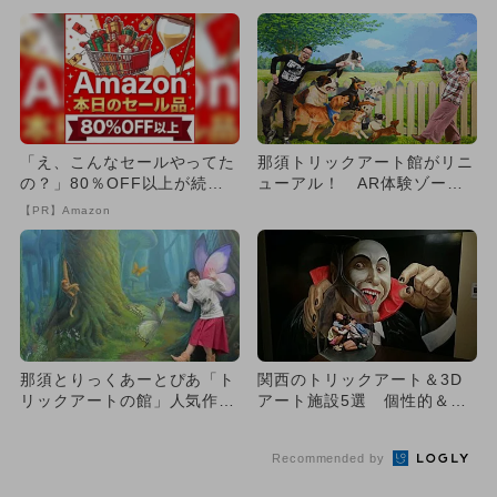
「え、こんなセールやってた
那須トリックアート館がリニ
の？」80％OFF以上が続々
ューアル！ AR体験ゾーン
登場！Amazonの本気が...
＆隠し絵も
【PR】Amazon
那須とりっくあーとぴあ「ト
関西のトリックアート＆3D
リックアートの館」人気作品
アート施設5選 個性的＆変
を一挙紹介
わり種も！
Recommended by