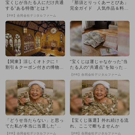
宝くじが当たる人にだけ共通
「那須とりっくあーとぴあ」
する“ある特徴”とは？
完全ガイド 人気作品＆料金
＆割引も
【PR】合同会社デジタルファーム
【関東】涼しくオトクに！
“宝くじは運じゃなかった”当
割引＆クーポン付きの博物館
たる人の“共通点”を知っただ
＆美術館7選
け
【PR】合同会社デジタルファーム
「どうせ当たらない」と思っ
【宝くじ落選】外れ続ける流
てた私が本当に当選した“買
れ、ここで断ちませんか
い方”がこれ
【PR】合同会社デジタルファーム
【PR】合同会社デジタルファーム