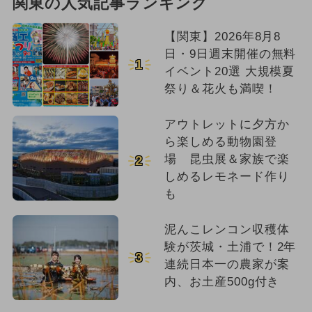
関東の人気記事ランキング
【関東】2026年8月8
日・9日週末開催の無料
1
イベント20選 大規模夏
祭り＆花火も満喫！
アウトレットに夕方か
ら楽しめる動物園登
場 昆虫展＆家族で楽
2
しめるレモネード作り
も
泥んこレンコン収穫体
験が茨城・土浦で！2年
3
連続日本一の農家が案
内、お土産500g付き