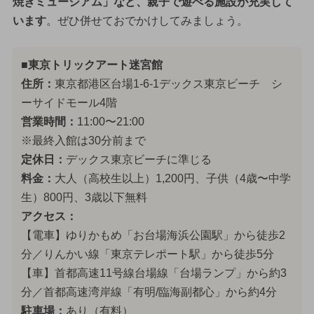
焼きミュージアム」など、親子で遊べる施設が充実して
います
。ぜひ併せておでかけしてみましょう。
■東京トリックアート迷宮館
住所：
東京都港区台場1-6-1デックス東京ビーチ シ
ーサイドモール4階
営業時間：
11:00〜21:00
※最終入館は30分前まで
定休日：
デックス東京ビーチに準じる
料金：
大人（高校生以上）1,200円、子供（4歳〜中学
生）800円、3歳以下無料
アクセス：
【電車】ゆりかもめ「お台場海浜公園駅」から徒歩2
分／りんかい線「東京テレポート駅」から徒歩5分
【車】首都高速11号線台場線「台場ランプ」から約3
分／首都高速湾岸線「有明/臨海副都心」から約4分
駐車場：
あり（有料）