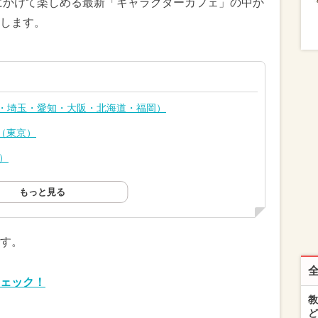
冬にかけて楽しめる最新「キャラクターカフェ」の中か
します。
京・埼玉・愛知・大阪・北海道・福岡）
afe（東京）
京）
もっと見る
す。
ェック！
教
ど