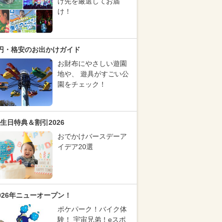
け先を厳選してお届
け！
円・格安のお出かけガイド
お財布にやさしい遊園
地や、 遊具がすごい公
園をチェック！
生日特典＆割引2026
おでかけバースデーア
イデア20選
026年ニューオープン！
ポケパーク！バイク体
験！ 宇宙兄弟！eスポ