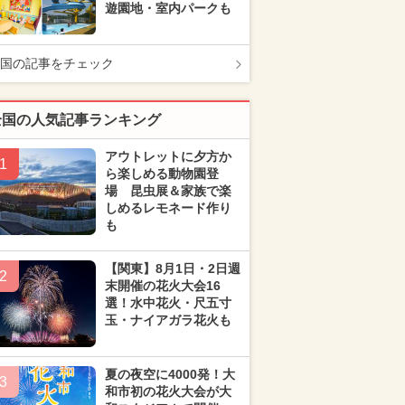
遊園地・室内パークも
国の記事をチェック
全国の人気記事ランキング
アウトレットに夕方か
1
ら楽しめる動物園登
場 昆虫展＆家族で楽
しめるレモネード作り
も
【関東】8月1日・2日週
2
末開催の花火大会16
選！水中花火・尺五寸
玉・ナイアガラ花火も
夏の夜空に4000発！大
3
和市初の花火大会が大