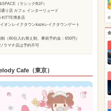
E&SPACE（ラシックB1F）
通り店 カフェ インターリュード
G KITTE博多店
全
CE（イオンレイクタウンkazeレイクタウンゲート
制（80分入れ替え制、事前予約金：650円）
e 東京ソラマチ店は予約不可
Melody Cafe（東京）