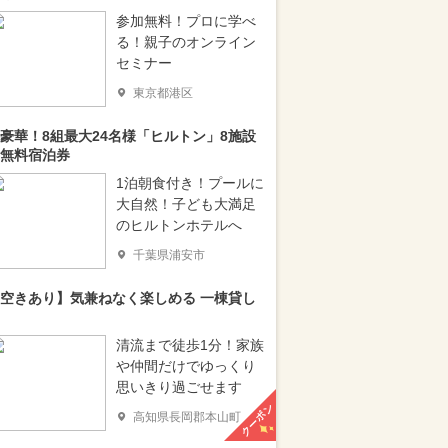
参加無料！プロに学べ
る！親子のオンライン
セミナー
東京都港区
豪華！8組最大24名様「ヒルトン」8施設
無料宿泊券
1泊朝食付き！プールに
大自然！子ども大満足
のヒルトンホテルへ
千葉県浦安市
空きあり】気兼ねなく楽しめる 一棟貸し
清流まで徒歩1分！家族
や仲間だけでゆっくり
思いきり過ごせます
クーポン
高知県長岡郡本山町