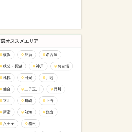
厳選オススメエリア
横浜
那須
名古屋
秩父・長瀞
神戸
お台場
札幌
日光
川越
仙台
二子玉川
品川
立川
川崎
上野
新宿
熱海
鎌倉
八王子
箱根