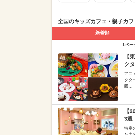
全国のキッズカフェ・親子カフ
新着順
1ペー
【東
クタ
アニ
クタ
回…
【2
3選
特定
た内