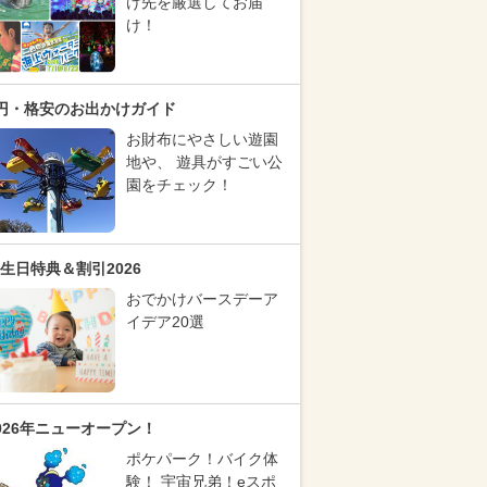
け先を厳選してお届
け！
円・格安のお出かけガイド
お財布にやさしい遊園
地や、 遊具がすごい公
園をチェック！
生日特典＆割引2026
おでかけバースデーア
イデア20選
026年ニューオープン！
ポケパーク！バイク体
験！ 宇宙兄弟！eスポ