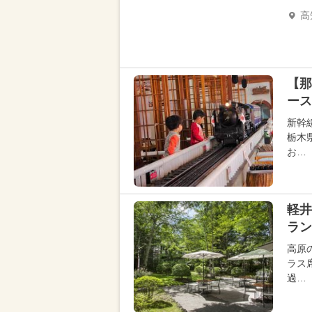
高
【那
ース
新幹
栃木
お…
軽井
ラン
高原
ラス
過…