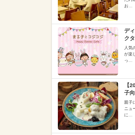
お…
ディ
クタ
人気
が楽
っ…
【2
子向
親子
ニュ
に…