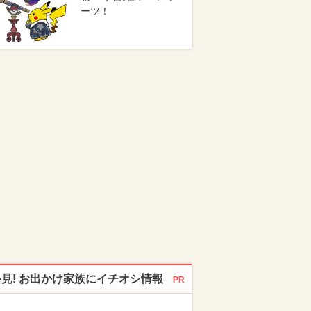
ーツ！
必見! お出かけ家族にイチオシ情報
PR