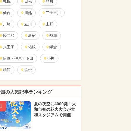
札幌
日光
品川
仙台
川越
二子玉川
川崎
立川
上野
軽井沢
新宿
熱海
八王子
箱根
鎌倉
伊豆・伊東・下田
小樽
函館
浜松
全国の人気記事ランキング
夏の夜空に4000発！大
1
和市初の花火大会が大
和スタジアムで開催