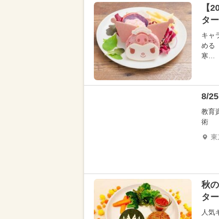
【2
ター
キャ
める
寒…
8/
教育
術
東
秋の
ター
人気