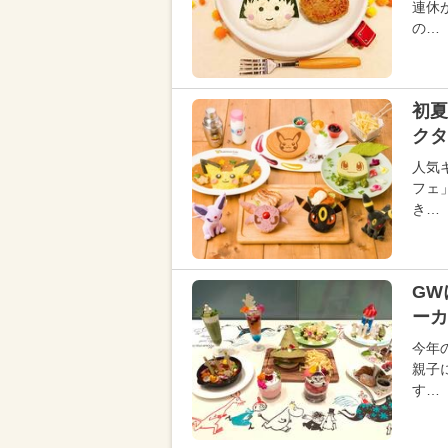
連休
の…
初夏
クタ
人気
フェ
き…
GW
ーカ
今年
親子
す…