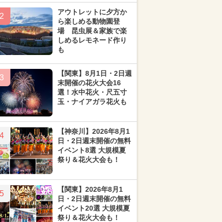
アウトレットに夕方か
2
ら楽しめる動物園登
場 昆虫展＆家族で楽
しめるレモネード作り
も
【関東】8月1日・2日週
3
末開催の花火大会16
選！水中花火・尺五寸
玉・ナイアガラ花火も
【神奈川】2026年8月1
4
日・2日週末開催の無料
イベント8選 大規模夏
祭り＆花火大会も！
【関東】2026年8月1
5
日・2日週末開催の無料
イベント20選 大規模夏
祭り＆花火大会も！