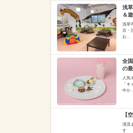
浅草
＆遊
浅草
京・
お…
全国
の最
人気
「キ
中か
【空
清流
す