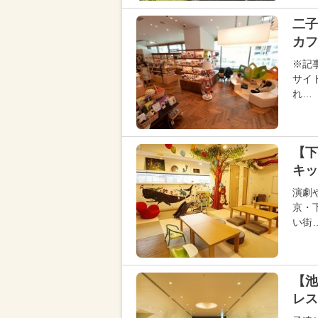
二
カフ
※記
サイ
れ…
【
キッ
演劇
京・
い街
【池
レス