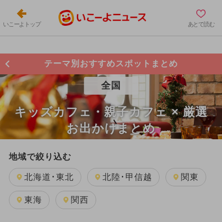
いこーよトップ
あとで読む
テーマ別おすすめスポットまとめ
全国
キッズカフェ・親子カフェ × 厳選
お出かけまとめ
地域で絞り込む
北海道･東北
北陸･甲信越
関東
東海
関西