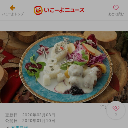
いこーよトップ
あとで読む
（C）Disney
更新日：
2020年02月03日
3
公開日：
2020年01月10日
有馬巳姫