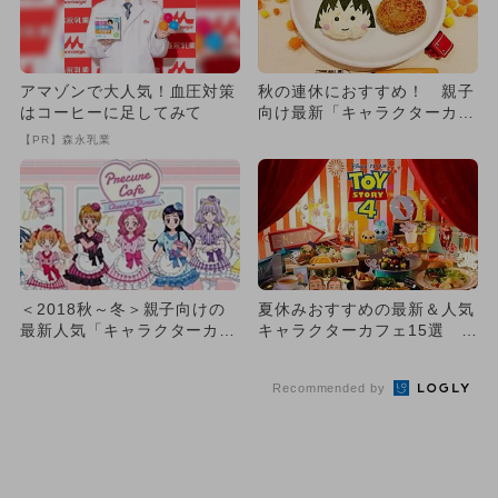
アマゾンで大人気！血圧対策
秋の連休におすすめ！ 親子
はコーヒーに足してみて
向け最新「キャラクターカフ
ェ」9選
【PR】森永乳業
＜2018秋～冬＞親子向けの
夏休みおすすめの最新＆人気
最新人気「キャラクターカフ
キャラクターカフェ15選 家
ェ」13選
族で満喫
Recommended by