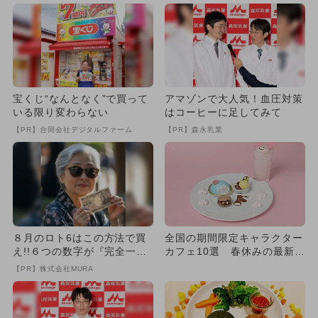
宝くじ“なんとなく”で買って
アマゾンで大人気！血圧対策
いる限り変わらない
はコーヒーに足してみて
【PR】合同会社デジタルファーム
【PR】森永乳業
８月のロト6はこの方法で買
全国の期間限定キャラクター
え!!６つの数字が『完全一
カフェ10選 春休みの最新＆
致』する方法
人気厳選
【PR】株式会社MURA