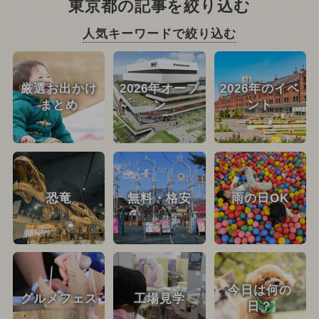
東京都の記事を絞り込む
人気キーワードで絞り込む
厳選お出かけ
2026年オープ
2026年のイベ
まとめ
ン
ント
恐竜
無料・格安
雨の日OK
今日は何の
グルメフェス
工場見学
日？