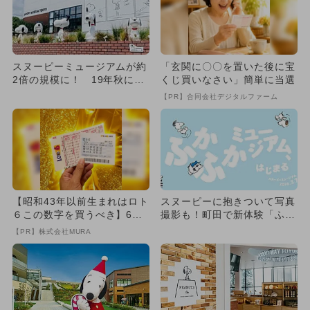
スヌーピーミュージアムが約
「玄関に〇〇を置いた後に宝
2倍の規模に！ 19年秋に町
くじ買いなさい」簡単に当選
田でOPEN
【PR】合同会社デジタルファーム
【昭和43年以前生まれはロト
スヌーピーに抱きついて写真
６この数字を買うべき】6つ
撮影も！町田で新体験「ふか
の数字が「完全一致」する
ふかミュージアム」スタート
【PR】株式会社MURA
方...