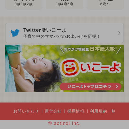
3歳4歳5歳
0歳1歳2歳
6歳〜
Twitter＠いこーよ
子育て中のママパパのお出かけを応援！
お問い合わせ
運営会社
採用情報
利用規約一覧
© actindi Inc.