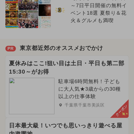
～7日平日開催の無料イ
3
ベント18選 夏祭り＆花
火＆グルメも満喫
東京都近郊のオススメおでかけ
PR
夏休みはここ!狙い目は土日・平日も第二部
15:30～がお得
駐車場6時間無料！子ども
に大人気★3歳からの30種
以上の仕事体験
千葉県千葉市美浜区
クーポン
日本最大級！いつでも思いっきり遊べる屋
内遊園地