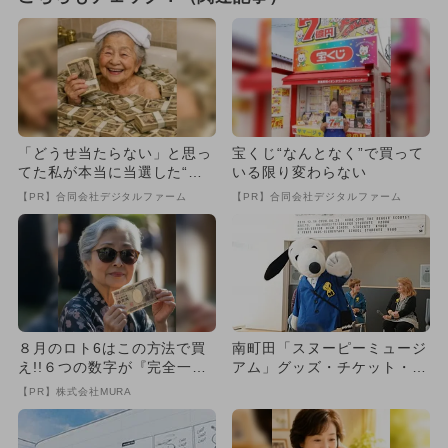
「どうせ当たらない」と思っ
宝くじ“なんとなく”で買って
てた私が本当に当選した“買
いる限り変わらない
い方”がこれ
【PR】合同会社デジタルファーム
【PR】合同会社デジタルファーム
８月のロト6はこの方法で買
南町田「スヌーピーミュージ
え!!６つの数字が『完全一
アム」グッズ・チケット・展
致』する方法
示全網羅
【PR】株式会社MURA