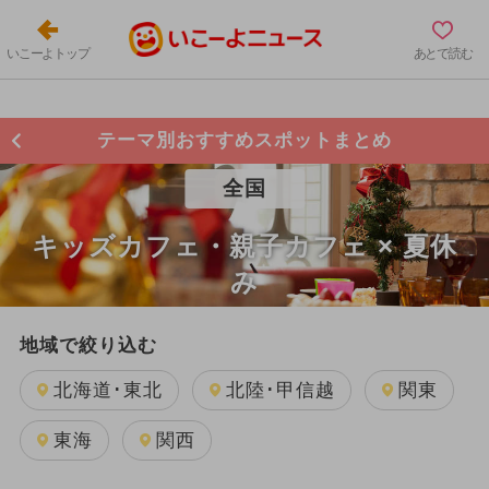
いこーよトップ
あとで読む
テーマ別おすすめスポットまとめ
全国
キッズカフェ・親子カフェ × 夏休
み
地域で絞り込む
北海道･東北
北陸･甲信越
関東
東海
関西