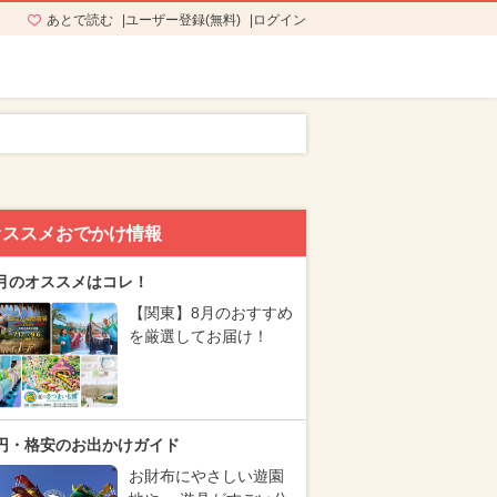
あとで読む
ユーザー登録(無料)
ログイン
オススメおでかけ情報
月のオススメはコレ！
【関東】8月のおすすめ
を厳選してお届け！
円・格安のお出かけガイド
お財布にやさしい遊園