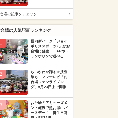
台場の記事をチェック
お台場の人気記事ランキング
屋内新パーク「ジョイ
1
ポリススポーツX」がお
台場に誕生！ ARやト
ランポリンで遊べる
ちいかわや踊る大捜査
2
線も！フジテレビ「お
台場ファンライジン
グ」8月23日まで開催
お台場のアミューズメ
3
ント施設で超お得にバ
ースデー！ 誕生日特
典・割引4選