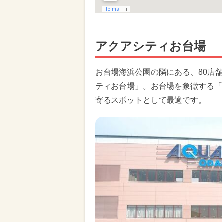
アクアシティお台場
お台場海浜公園の隣にある、80店
ティお台場」。お台場を象徴する「
寄るスポットとして最適です。