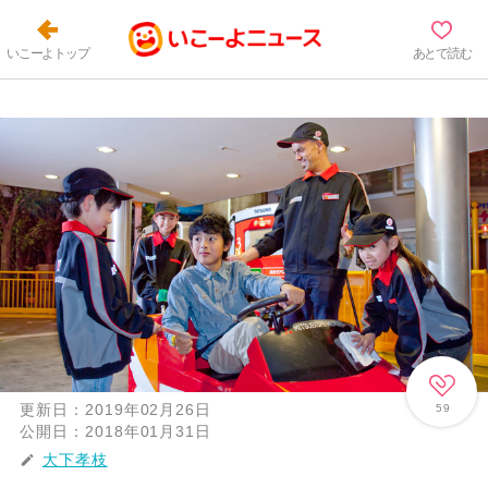
いこーよトップ
あとで読む
更新日：
2019年02月26日
59
公開日：
2018年01月31日
大下孝枝