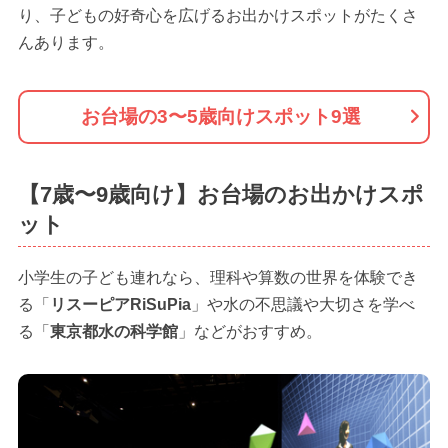
り、子どもの好奇心を広げるお出かけスポットがたくさ
んあります。
お台場の3〜5歳向けスポット9選
【7歳〜9歳向け】お台場のお出かけスポ
ット
小学生の子ども連れなら、理科や算数の世界を体験でき
る「
リスーピアRiSuPia
」や水の不思議や大切さを学べ
る「
東京都水の科学館
」などがおすすめ。