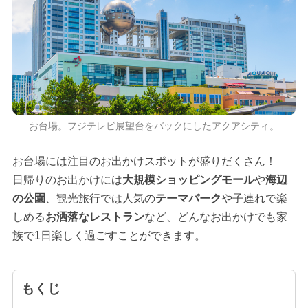
お台場。フジテレビ展望台をバックにしたアクアシティ。
お台場には注目のお出かけスポットが盛りだくさん！
日帰りのお出かけには
大規模ショッピングモール
や
海辺
の公園
、観光旅行では人気の
テーマパーク
や子連れで楽
しめる
お洒落なレストラン
など、どんなお出かけでも家
族で1日楽しく過ごすことができます。
もくじ