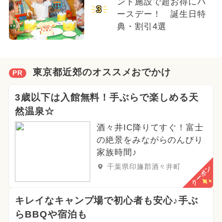
ント施設で超お得にバ
3
ースデー！ 誕生日特
典・割引4選
東京都近郊のオススメおでかけ
PR
3歳以下は入館無料！手ぶらで楽しめる天
然温泉☆
酒々井IC降りてすぐ！富士
の絶景をみながらのんびり
家族時間♪
千葉県印旛郡酒々井町
クーポン
キレイなキャンプ場で初心者も安心♪手ぶ
らBBQや宿泊も