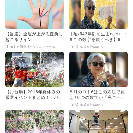
【当選】金運が上がる直前に
【昭和43年以前生まれはロト
起こるサイン
６この数字を買うべき】6つ
の数字が「完全一致」する
【PR】合同会社デジタルファーム
【PR】株式会社MURA
方...
【お台場】2018年夏休みの
８月のロト6はこの方法で買
厳選イベントまとめ！ バリ
え!!６つの数字が『完全一
スタ体験に水遊び、恐竜も！
致』する方法
【PR】株式会社MURA