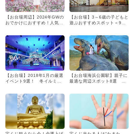
【お台場周辺】2024年GWの
【お台場】3～6歳の子どもと
おでかけにおすすめ！人気の
遊ぶおすすめスポット＜9選
スポットランキング
＞
【お台場】2018年1月の厳選
【お台場海浜公園駅】親子に
イベント9選！ 冬イルミ＆
最適な周辺スポット8選 穴
スケート＆ミニオンズ【お...
場も紹介
宝くじ狙うなら今！金運上げ
宝くじ当たる人は“たまた