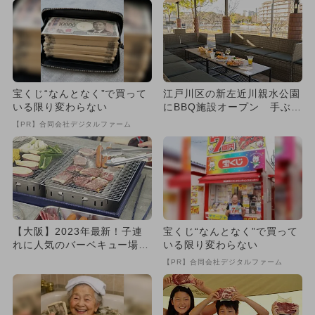
宝くじ“なんとなく”で買って
江戸川区の新左近川親水公園
いる限り変わらない
にBBQ施設オープン 手ぶら
でOK！リバーサイドで自
【PR】合同会社デジタルファーム
然...
【大阪】2023年最新！子連
宝くじ“なんとなく”で買って
れに人気のバーベキュー場10
いる限り変わらない
選 手ぶらOKから雨天O...
【PR】合同会社デジタルファーム