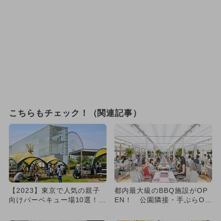
こちらもチェック！（関連記事）
【2023】東京で人気の親子
都内最大級のBBQ施設がOP
向けバーベキュー場10選！手
EN！ 公園隣接・手ぶらO
ぶらOK&持ち込み可
K・海鮮直送も