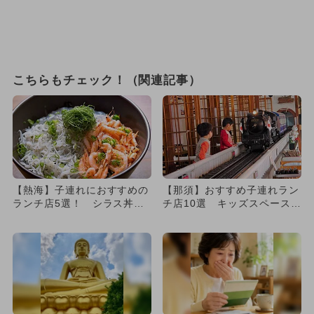
こちらもチェック！（関連記事）
【熱海】子連れにおすすめの
【那須】おすすめ子連れラン
ランチ店5選！ シラス丼＆
チ店10選 キッズスペース完
金目鯛＆牛フィレカレーも！
備＆遊び充実＆動物ふれあ
い...