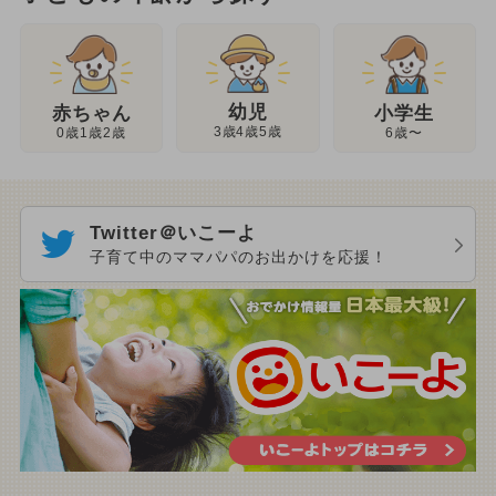
幼児
赤ちゃん
小学生
3歳4歳5歳
0歳1歳2歳
6歳〜
Twitter＠いこーよ
子育て中のママパパのお出かけを応援！