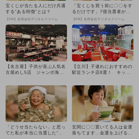
宝くじが当たる人にだけ共通
「宝くじを買う前に〇〇をす
する“ある特徴”とは？
るだけです」7億当選者が続
出
【PR】合同会社デジタルファーム
【PR】合同会社デジタルファーム
【名古屋】子供が喜ぶ人気名
【立川】子連れにおすすめの
古屋めし5店 ジャンボ海老
駅近ランチ店8選！ キッズ
フライやキッズメニューも充
メニュー＆屋内の大型遊具
実
も！
「どうせ当たらない」と思っ
玄関に〇〇置いてる人は金運
てた私が本当に当選した“買
落ちてます…金運を上げる方
い方”がこれ
法とは