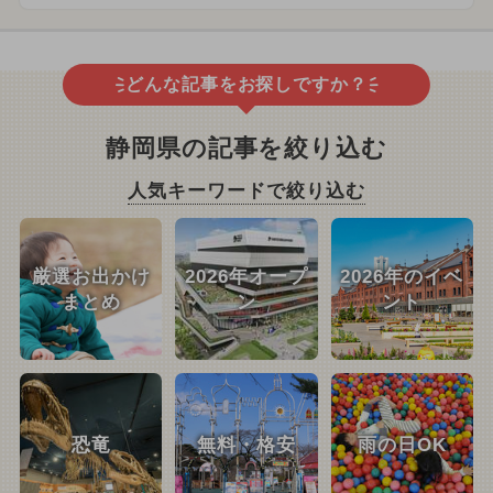
どんな記事をお探しですか？
静岡県の記事を絞り込む
人気キーワードで絞り込む
厳選お出かけ
2026年オープ
2026年のイベ
まとめ
ン
ント
恐竜
無料・格安
雨の日OK