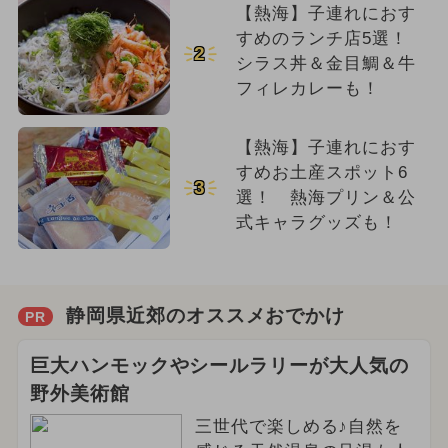
【熱海】子連れにおす
すめのランチ店5選！
2
シラス丼＆金目鯛＆牛
フィレカレーも！
【熱海】子連れにおす
すめお土産スポット6
3
選！ 熱海プリン＆公
式キャラグッズも！
静岡県近郊のオススメおでかけ
PR
巨大ハンモックやシールラリーが大人気の
野外美術館
三世代で楽しめる♪自然を