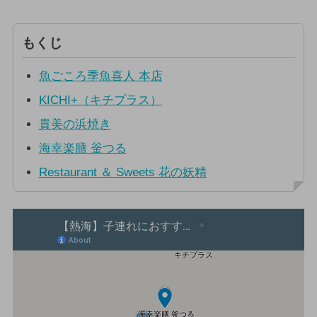
もくじ
魚ごころ季魚喜人 本店
KICHI+（キチプラス）
貴美の浜焼き
海幸楽膳 釡つる
Restaurant ＆ Sweets 花の妖精