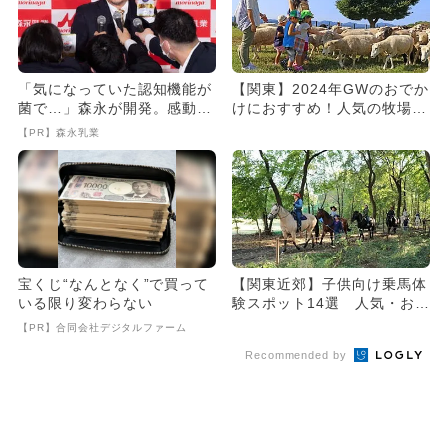
「気になっていた認知機能が
【関東】2024年GWのおでか
菌で…」森永が開発。感動の
けにおすすめ！人気の牧場ラ
70代続出
ンキング
【PR】森永乳業
宝くじ“なんとなく”で買って
【関東近郊】子供向け乗馬体
いる限り変わらない
験スポット14選 人気・おす
すめ厳選
【PR】合同会社デジタルファーム
Recommended by