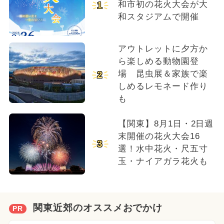
和市初の花火大会が大
1
和スタジアムで開催
アウトレットに夕方か
ら楽しめる動物園登
場 昆虫展＆家族で楽
2
しめるレモネード作り
も
【関東】8月1日・2日週
末開催の花火大会16
3
選！水中花火・尺五寸
玉・ナイアガラ花火も
関東近郊のオススメおでかけ
PR