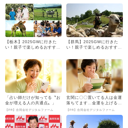
【栃木】2025GWに行きた
【群馬】2025GWに行きた
い！親子で楽しめるおすすめ
い！親子で楽しめるおすすめ
牧場5選 動物ふれあい＆
牧場4選 動物ふれあい＆
グ...
グ...
「占い師だけが知ってる〝お
玄関に〇〇置いてる人は金運
金が増える人の共通点〟」
落ちてます…金運を上げる方
法とは
【PR】合同会社デジタルファーム
【PR】合同会社デジタルファーム