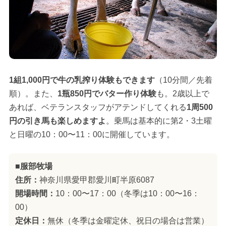
1組1,000円で牛の乳搾り体験もできます
（10分間／先着
順）。また、
1瓶850円でバター作り体験
も。2歳以上で
あれば、ベテランスタッフがアテンドしてくれる
1周500
円の引き馬も楽しめますよ
。乗馬は基本的に第2・3土曜
と日曜の10：00〜11：00に開催しています。
■服部牧場
住所：
神奈川県愛甲郡愛川町半原6087
開場時間：
10：00〜17：00（冬季は10：00〜16：
00）
定休日：
無休（冬季は金曜定休、祝日の場合は営業）