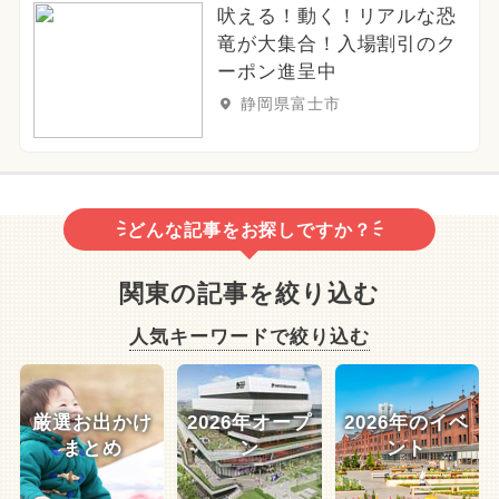
吠える！動く！リアルな恐
竜が大集合！入場割引のク
ーポン進呈中
静岡県富士市
どんな記事をお探しですか？
関東の記事を絞り込む
人気キーワードで絞り込む
厳選お出かけ
2026年オープ
2026年のイベ
まとめ
ン
ント