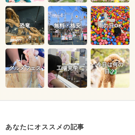
恐竜
無料・格安
雨の日OK
今日は何の
グルメフェス
工場見学
日？
あなたにオススメの記事