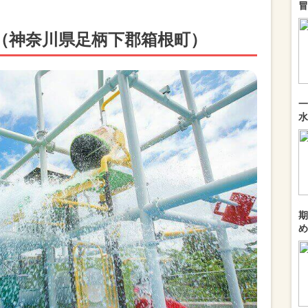
冒
（神奈川県足柄下郡箱根町）
一
水
期
め