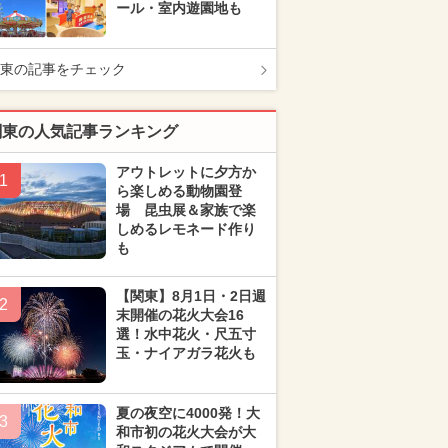
ール・室内遊園地も
東の記事をチェック
関東の人気記事ランキング
アウトレットに夕方か
1
ら楽しめる動物園登
場 昆虫展＆家族で楽
しめるレモネード作り
も
【関東】8月1日・2日週
2
末開催の花火大会16
選！水中花火・尺五寸
玉・ナイアガラ花火も
夏の夜空に4000発！大
3
和市初の花火大会が大