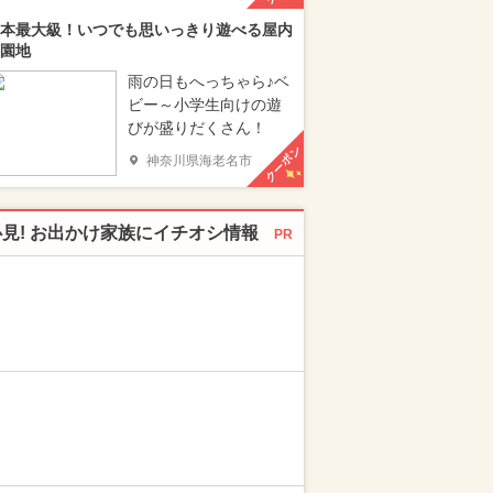
本最大級！いつでも思いっきり遊べる屋内
園地
雨の日もへっちゃら♪ベ
ビー～小学生向けの遊
びが盛りだくさん！
クーポン
神奈川県海老名市
必見! お出かけ家族にイチオシ情報
PR