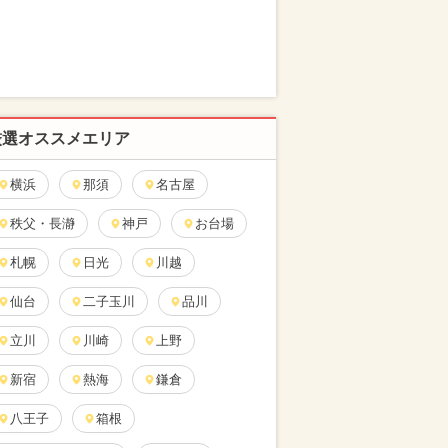
厳選オススメエリア
横浜
那須
名古屋
秩父・長瀞
神戸
お台場
札幌
日光
川越
仙台
二子玉川
品川
立川
川崎
上野
新宿
熱海
鎌倉
八王子
箱根