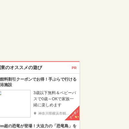
関東のオススメの遊び
PR
館料割引クーポンでお得！手ぶらで行ける
浴施設
3歳以下無料＆ベビーバ
スで0歳～OKで家族一
緒に楽しめます
クーポン
神奈川県横浜市鶴見区
0m超の恐竜が登場！大迫力の「恐竜島」を