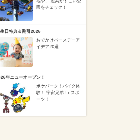
地や、 遊具がすごい公
園をチェック！
生日特典＆割引2026
おでかけバースデーア
イデア20選
026年ニューオープン！
ポケパーク！バイク体
験！ 宇宙兄弟！eスポ
ーツ！