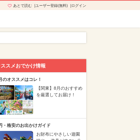
あとで読む
ユーザー登録(無料)
ログイン
オススメおでかけ情報
月のオススメはコレ！
【関東】8月のおすすめ
を厳選してお届け！
円・格安のお出かけガイド
お財布にやさしい遊園