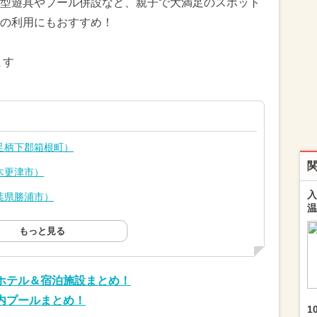
型遊具やプール併設など、親子で大満足のスポット
の利用にもおすすめ！
ます
足柄下郡箱根町）
木更津市）
入
葉県勝浦市）
温
もっと見る
ホテル＆宿泊施設まとめ！
内プールまとめ！
1