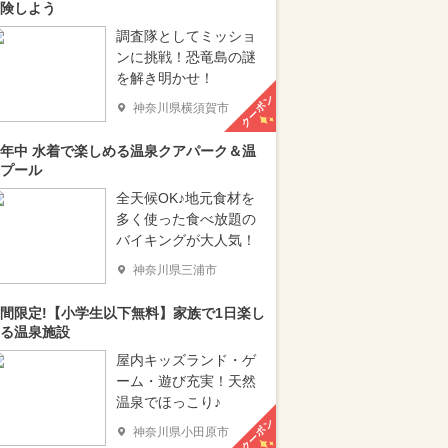
険しよう
調査隊としてミッショ
ンに挑戦！恐竜島の謎
を解き明かせ！
クーポン
神奈川県横須賀市
年中 水着で楽しめる温泉クアパーク＆温
プール
全天候OK♪地元食材を
多く使った食べ放題の
バイキングが大人気！
神奈川県三浦市
間限定!【小学生以下無料】家族で1日楽し
る温泉施設
屋内キッズランド・ゲ
ーム・遊び充実！天然
温泉でほっこり♪
クーポン
神奈川県小田原市