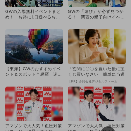
GWの入場無料イベントまと
GWの「遊び」が必ず見つか
め！ お得に1日遊べるおす
る！ 関西の親子向けイベン
すめ厳選
ト厳選紹介
【東海】GWのおすすめイベ
「玄関に〇〇を置いた後に宝
ント＆スポット全網羅 迷っ
くじ買いなさい」簡単に当選
たらココ！
【PR】合同会社デジタルファーム
アマゾンで大人気！血圧対策
アマゾンで大人気！血圧対策