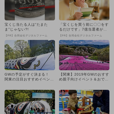
宝くじ当たる人は“たまた
「宝くじを買う前に〇〇をす
ま”じゃない?!
るだけです」7億当選者が続
出
【PR】合同会社デジタルファーム
【PR】合同会社デジタルファーム
GWの予定がすぐ決まる！
【関東】2019年GWのおすす
関東の注目おすすめイベント
め親子向けイベント＆おでか
厳選紹介！
け全網羅