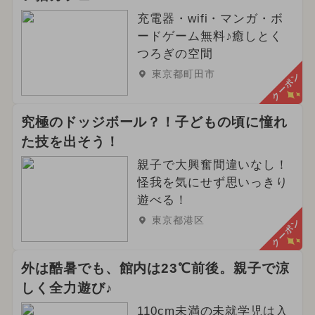
充電器・wifi・マンガ・ボ
ードゲーム無料♪癒しとく
つろぎの空間
東京都町田市
クーポン
究極のドッジボール？！子どもの頃に憧れ
た技を出そう！
親子で大興奮間違いなし！
怪我を気にせず思いっきり
遊べる！
東京都港区
クーポン
外は酷暑でも、館内は23℃前後。親子で涼
しく全力遊び♪
110cm未満の未就学児は入