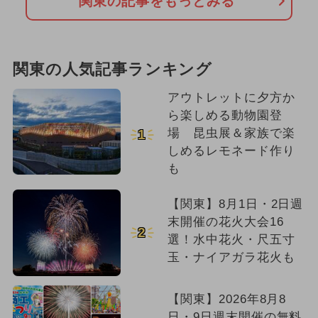
関東の記事をもっとみる
関東の人気記事ランキング
アウトレットに夕方か
ら楽しめる動物園登
場 昆虫展＆家族で楽
1
しめるレモネード作り
も
【関東】8月1日・2日週
末開催の花火大会16
2
選！水中花火・尺五寸
玉・ナイアガラ花火も
【関東】2026年8月8
日・9日週末開催の無料