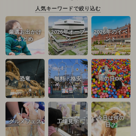
人気キーワードで絞り込む
厳選お出かけ
2026年オープ
2026年のイベ
まとめ
ン
ント
恐竜
無料・格安
雨の日OK
今日は何の
グルメフェス
工場見学
日？