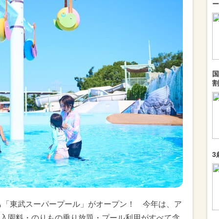
ー
国
割
3
夏も「東武スーパープール」がオープン！ 今年は、ア
入園料・のりもの乗り放題・プール利用がすべて含