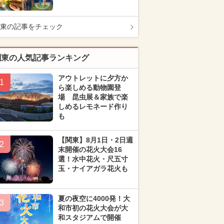
東の記事をチェック
関東の人気記事ランキング
アウトレットに夕方か
1
ら楽しめる動物園登
場 昆虫展＆家族で楽
しめるレモネード作り
も
【関東】8月1日・2日週
2
末開催の花火大会16
選！水中花火・尺五寸
玉・ナイアガラ花火も
夏の夜空に4000発！大
3
和市初の花火大会が大
和スタジアムで開催