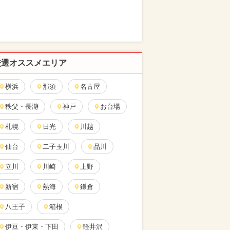
厳選オススメエリア
横浜
那須
名古屋
秩父・長瀞
神戸
お台場
札幌
日光
川越
仙台
二子玉川
品川
立川
川崎
上野
新宿
熱海
鎌倉
八王子
箱根
伊豆・伊東・下田
軽井沢