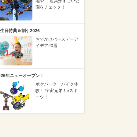
地や、 遊具がすごい公
園をチェック！
生日特典＆割引2026
おでかけバースデーア
イデア20選
026年ニューオープン！
ポケパーク！バイク体
験！ 宇宙兄弟！eスポ
ーツ！