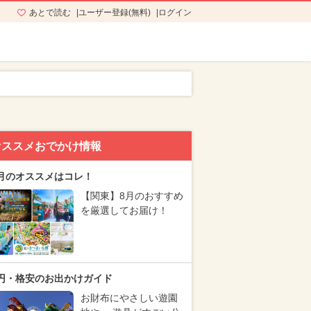
あとで読む
ユーザー登録(無料)
ログイン
オススメおでかけ情報
月のオススメはコレ！
【関東】8月のおすすめ
を厳選してお届け！
円・格安のお出かけガイド
お財布にやさしい遊園