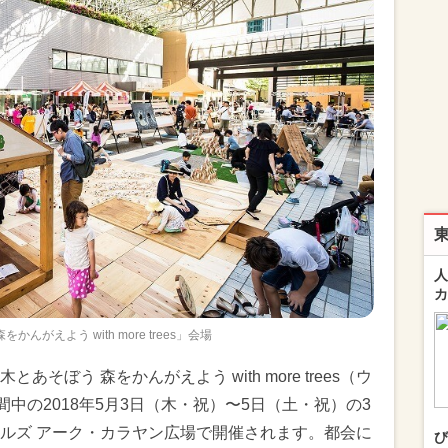
人
カ
かんがえよう with more trees」会場
そぼう 森をかんがえよう with more trees（ウ
中の2018年5月3日（木・祝）〜5日（土・祝）の3
ルズ アーク・カラヤン広場で開催されます。都会に
び