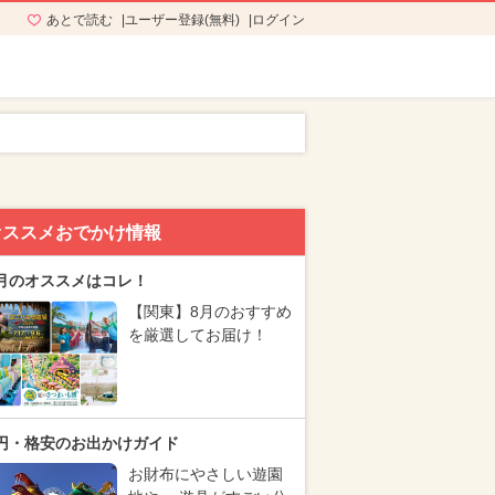
あとで読む
ユーザー登録(無料)
ログイン
オススメおでかけ情報
月のオススメはコレ！
【関東】8月のおすすめ
を厳選してお届け！
円・格安のお出かけガイド
お財布にやさしい遊園