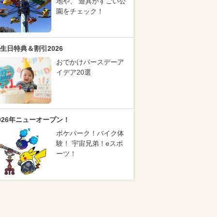
地や、 遊具がすごい公
園をチェック！
生日特典＆割引2026
おでかけバースデーア
イデア20選
026年ニューオープン！
ポケパーク！バイク体
験！ 宇宙兄弟！eスポ
ーツ！