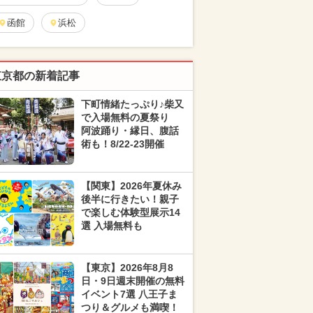
函館
浜松
東京都の新着記事
下町情緒たっぷり♪柴又
で入場無料の夏祭り
阿波踊り・縁日、腹話
術も！8/22-23開催
【関東】2026年夏休み
後半に行きたい！親子
で楽しむ体験型展示14
選 入場無料も
【東京】2026年8月8
日・9日週末開催の無料
イベント7選 八王子ま
つり＆グルメも満喫！