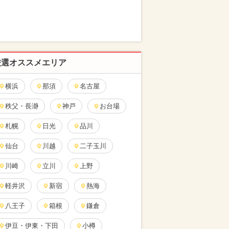
厳選オススメエリア
横浜
那須
名古屋
秩父・長瀞
神戸
お台場
札幌
日光
品川
仙台
川越
二子玉川
川崎
立川
上野
軽井沢
新宿
熱海
八王子
箱根
鎌倉
伊豆・伊東・下田
小樽