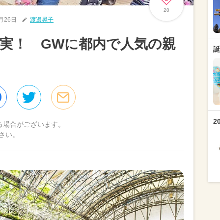
20
4月26日
渡邊晃子
実！ GWに都内で人気の親
誕
ト
2
る場合がございます。
さい。