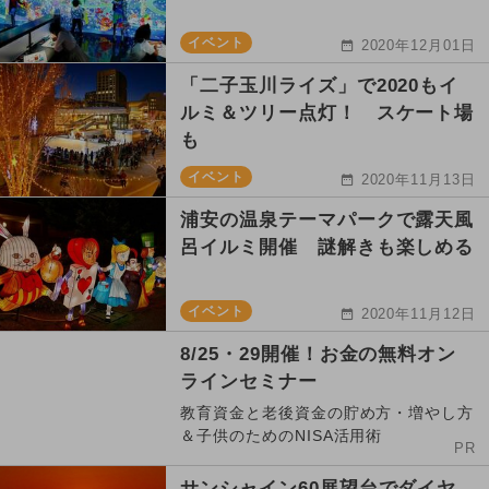
イベント
2020年12月01日
「二子玉川ライズ」で2020もイ
ルミ＆ツリー点灯！ スケート場
も
イベント
2020年11月13日
浦安の温泉テーマパークで露天風
呂イルミ開催 謎解きも楽しめる
イベント
2020年11月12日
8/25・29開催！お金の無料オン
ラインセミナー
教育資金と老後資金の貯め方・増やし方
＆子供のためのNISA活用術
PR
サンシャイン60展望台でダイヤ