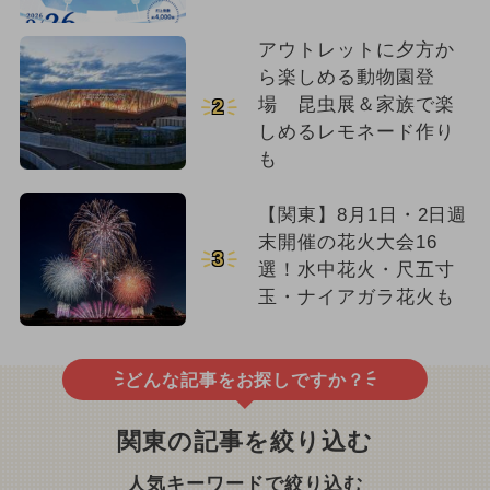
アウトレットに夕方か
ら楽しめる動物園登
場 昆虫展＆家族で楽
2
しめるレモネード作り
も
【関東】8月1日・2日週
末開催の花火大会16
3
選！水中花火・尺五寸
玉・ナイアガラ花火も
どんな記事をお探しですか？
関東の記事を絞り込む
人気キーワードで絞り込む