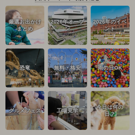
厳選お出かけ
2026年オープ
2026年のイベ
まとめ
ン
ント
恐竜
無料・格安
雨の日OK
今日は何の
グルメフェス
工場見学
日？