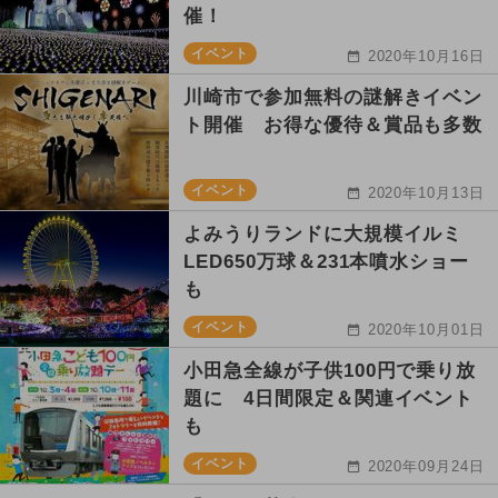
催！
イベント
2020年10月16日
川崎市で参加無料の謎解きイベン
ト開催 お得な優待＆賞品も多数
イベント
2020年10月13日
よみうりランドに大規模イルミ
LED650万球＆231本噴水ショー
も
イベント
2020年10月01日
小田急全線が子供100円で乗り放
題に 4日間限定＆関連イベント
も
イベント
2020年09月24日