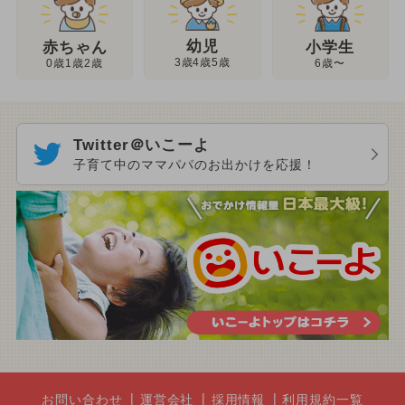
幼児
赤ちゃん
小学生
3歳4歳5歳
0歳1歳2歳
6歳〜
Twitter＠いこーよ
子育て中のママパパのお出かけを応援！
お問い合わせ
運営会社
採用情報
利用規約一覧