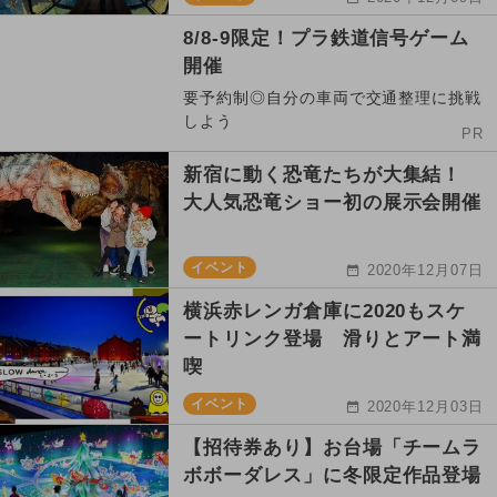
8/8-9限定！プラ鉄道信号ゲーム
開催
要予約制◎自分の車両で交通整理に挑戦
しよう
PR
新宿に動く恐竜たちが大集結！
大人気恐竜ショー初の展示会開催
イベント
2020年12月07日
横浜赤レンガ倉庫に2020もスケ
ートリンク登場 滑りとアート満
喫
イベント
2020年12月03日
【招待券あり】お台場「チームラ
ボボーダレス」に冬限定作品登場