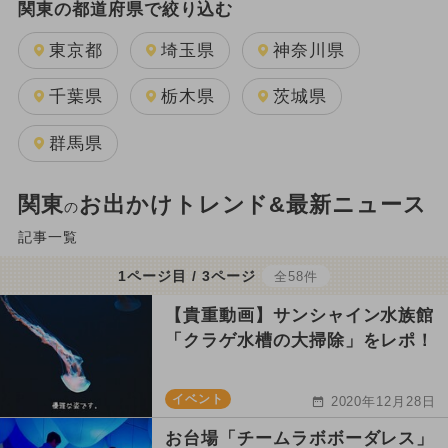
関東の都道府県で絞り込む
東京都
埼玉県
神奈川県
千葉県
栃木県
茨城県
群馬県
関東
お出かけトレンド&最新ニュース
の
記事一覧
1ページ目 / 3ページ
全58件
【貴重動画】サンシャイン水族館
「クラゲ水槽の大掃除」をレポ！
イベント
2020年12月28日
お台場「チームラボボーダレス」