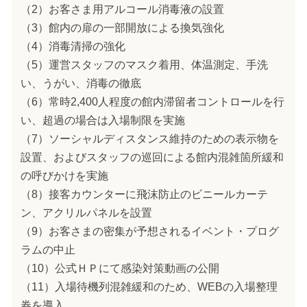
（2）お客さま用アルコール消毒液の設置
（3）館内の扉の一部開放による換気強化
（4）消毒清掃の強化
（5）運営スタッフのマスク着用、体温測定、手洗
い、うがい、消毒の徹底
（6）常時2,400人程度の館内滞留者コントロールを行
い、超過の場合は入場制限を実施
（7）ソーシャルディスタンス維持のための表示物を
設置、およびスタッフの巡回による館内混雑箇所緩和
の呼びかけを実施
（8）接客カウンターに飛沫防止のビニールカーテ
ン、アクリルパネルを設置
（9）お客さまの密集が予想されるイベント・プログ
ラムの中止
（10）公式ＨＰにて感染対策動画の公開
（11）入場待機列混雑緩和のため、WEBの入場整理
券を導入