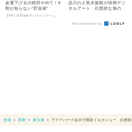
金運下げるの絶対やめて！9
品川の人気水族館が恒例デジ
割が知らない“貯金術”
タルアート 幻想的な海の祭
を表現！
【PR】合同会社デジタルファーム
Recommended by
全国
関東
東京都
アクアパーク品川で限定イルカショー 幻想的