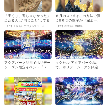
「宝くじ、運じゃなかった」
８月のロト6はこの方法で買
当たる人は“同じこと”してる
え!!６つの数字が『完全一
致』する方法
【PR】合同会社デジタルファーム
【PR】株式会社MURA
アクアパーク品川でホリデー
マクセル アクアパーク品川
シーズン限定イベント『STA
で、ホリデーシーズン限定イ
R AQUARIUM by...
ベント 星空の海の世界に没
入