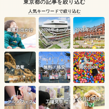
東京都の記事を絞り込む
人気キーワードで絞り込む
厳選お出かけ
2026年オープ
2026年のイベ
まとめ
ン
ント
恐竜
無料・格安
雨の日OK
今日は何の
グルメフェス
工場見学
日？