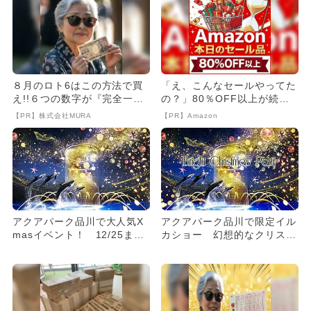
８月のロト6はこの方法で買
「え、こんなセールやってた
え!!６つの数字が『完全一
の？」80％OFF以上が続々
致』する方法
登場！Amazonの本気が...
【PR】株式会社MURA
【PR】Amazon
アクアパーク品川で大人気X
アクアパーク品川で限定イル
masイベント！ 12/25まで
カショー 幻想的なクリスマ
の特別演出
スに感動