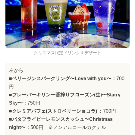
クリスマス限定ドリンク＆デザート
左から
■ベリージンスパークリング〜Love with you〜：
700
円
■フレーバーキリン一番搾りフローズン(生)〜Starry
Sky〜：
750円
■クレミアパフェ(ストロベリーショコラ) ：
700円
■バタフライピーレモンスカッシュ〜Christmas
night〜：
500円 ※ノンアルコールカクテル