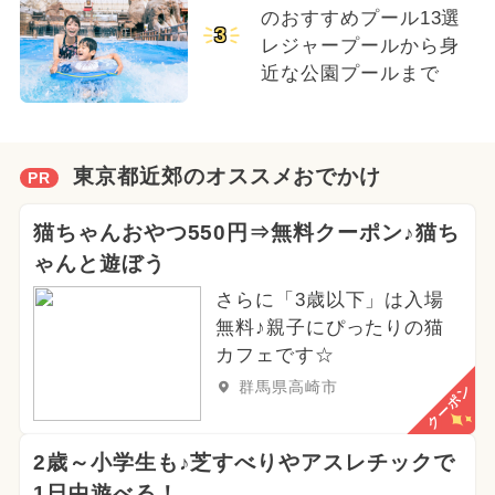
のおすすめプール13選
3
レジャープールから身
近な公園プールまで
東京都近郊のオススメおでかけ
PR
猫ちゃんおやつ550円⇒無料クーポン♪猫ち
ゃんと遊ぼう
さらに「3歳以下」は入場
無料♪親子にぴったりの猫
カフェです☆
群馬県高崎市
クーポン
2歳～小学生も♪芝すべりやアスレチックで
1日中遊べる！