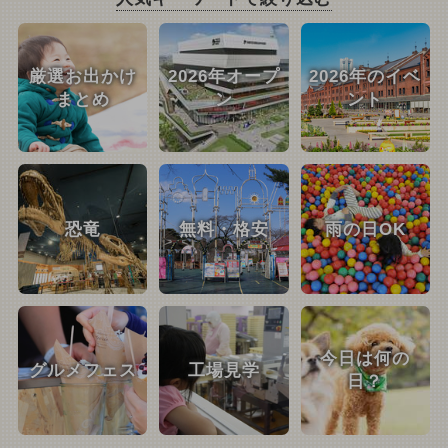
厳選お出かけ
2026年オープ
2026年のイベ
まとめ
ン
ント
恐竜
無料・格安
雨の日OK
今日は何の
グルメフェス
工場見学
日？