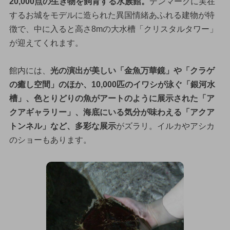
20,000点の生き物を飼育する水族館。
デンマークに実在
するお城をモデルに造られた異国情緒あふれる建物が特
徴で、中に入ると高さ8mの大水槽「クリスタルタワー」
が迎えてくれます。
館内には、
光の演出が美しい「金魚万華鏡」や「クラゲ
の癒し空間」のほか、10,000匹のイワシが泳ぐ「銀河水
槽」、色とりどりの魚がアートのように展示された「ア
クアギャラリー」、海底にいる気分が味わえる「アクア
トンネル」など、多彩な展示
がズラリ。イルカやアシカ
のショーもあります。