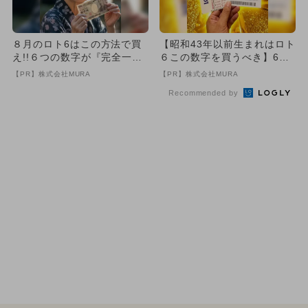
８月のロト6はこの方法で買
【昭和43年以前生まれはロト
え!!６つの数字が『完全一
６この数字を買うべき】6つ
致』する方法
の数字が「完全一致」する
【PR】株式会社MURA
【PR】株式会社MURA
方...
Recommended by