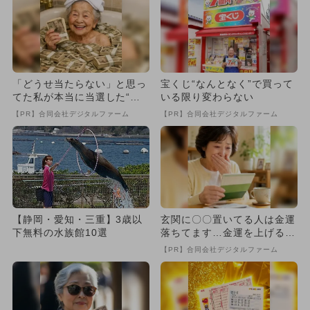
「どうせ当たらない」と思っ
宝くじ“なんとなく”で買って
てた私が本当に当選した“買
いる限り変わらない
い方”がこれ
【PR】合同会社デジタルファーム
【PR】合同会社デジタルファーム
【静岡・愛知・三重】3歳以
玄関に〇〇置いてる人は金運
下無料の水族館10選
落ちてます…金運を上げる方
法とは
【PR】合同会社デジタルファーム