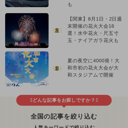
も
【関東】8月1日・2日週
末開催の花火大会16
2
選！水中花火・尺五寸
玉・ナイアガラ花火も
夏の夜空に4000発！大
和市初の花火大会が大
3
和スタジアムで開催
どんな記事をお探しですか？
全国の記事を絞り込む
人気キーワードで絞り込む