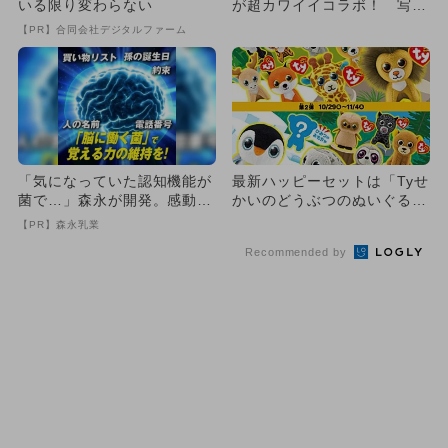
いる限り変わらない
が超カワイイコラボ！ 写真
満載レポ
【PR】合同会社デジタルファーム
「気になっていた認知機能が
最新ハッピーセットは「Tyせ
菌で…」森永が開発。感動の
かいのどうぶつのぬいぐる
70代続出
み」全15種
【PR】森永乳業
Recommended by