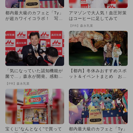
都内最大級のカフェと「Ty」
アマゾンで大人気！血圧対策
が超カワイイコラボ！ 写真
はコーヒーに足してみて
満載レポ
【PR】森永乳業
「気になっていた認知機能が
【都内】冬休みおすすめスポ
菌で…」森永が開発。感動の
ット＆イベントまとめ お得
70代続出
な企画も
【PR】森永乳業
宝くじ“なんとなく”で買って
都内最大級のカフェと「Ty」