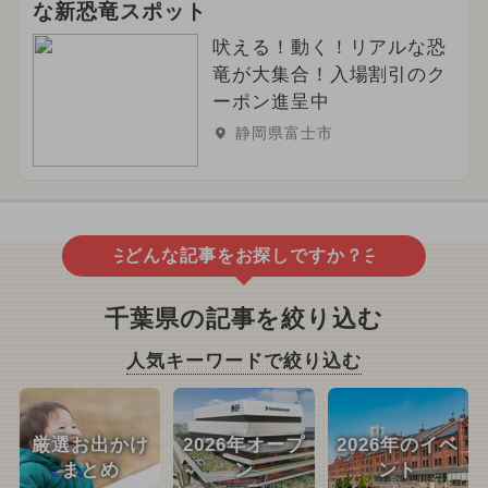
な新恐竜スポット
吠える！動く！リアルな恐
竜が大集合！入場割引のク
ーポン進呈中
静岡県富士市
どんな記事をお探しですか？
千葉県の記事を絞り込む
人気キーワードで絞り込む
厳選お出かけ
2026年オープ
2026年のイベ
まとめ
ン
ント