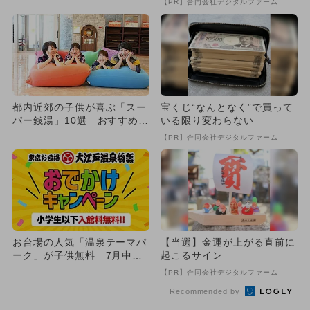
【PR】合同会社デジタルファーム
都内近郊の子供が喜ぶ「スー
宝くじ“なんとなく”で買って
パー銭湯」10選 おすすめ＆
いる限り変わらない
温泉も！
【PR】合同会社デジタルファーム
お台場の人気「温泉テーマパ
【当選】金運が上がる直前に
ーク」が子供無料 7月中旬
起こるサイン
までお得
【PR】合同会社デジタルファーム
Recommended by