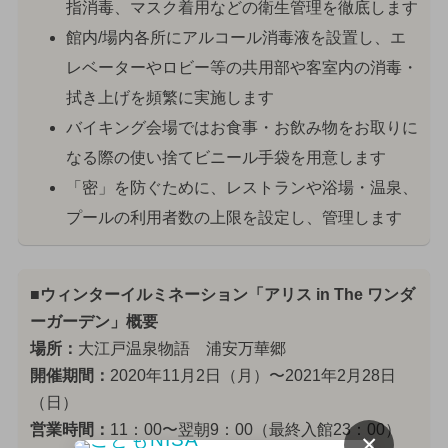
指消毒、マスク着用などの衛生管理を徹底します
館内/場内各所にアルコール消毒液を設置し、エ
レベーターやロビー等の共用部や客室内の消毒・
拭き上げを頻繁に実施します
バイキング会場ではお食事・お飲み物をお取りに
なる際の使い捨てビニール手袋を用意します
「密」を防ぐために、レストランや浴場・温泉、
プールの利用者数の上限を設定し、管理します
■ウィンターイルミネーション「アリス in The ワンダ
ーガーデン」概要
場所：
大江戸温泉物語 浦安万華郷
開催期間：
2020年11月2日（月）〜2021年2月28日
（日）
営業時間：
11：00〜翌朝9：00（最終入館23：00）
×