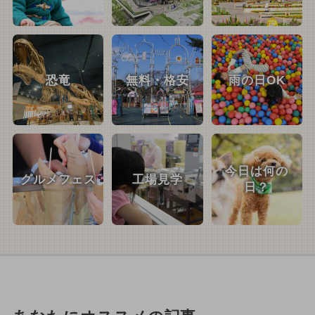
恐竜
無料・格安
雨の日OK
今日は何の
グルメフェス
工場見学
日？