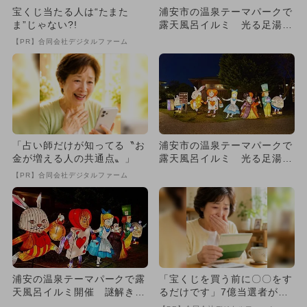
宝くじ当たる人は“たまた
浦安市の温泉テーマパークで
ま”じゃない?!
露天風呂イルミ 光る足湯＆
謎解きも
【PR】合同会社デジタルファーム
「占い師だけが知ってる〝お
浦安市の温泉テーマパークで
金が増える人の共通点〟」
露天風呂イルミ 光る足湯＆
謎解きも
【PR】合同会社デジタルファーム
浦安の温泉テーマパークで露
「宝くじを買う前に〇〇をす
天風呂イルミ開催 謎解きも
るだけです」7億当選者が続
楽しめる
出