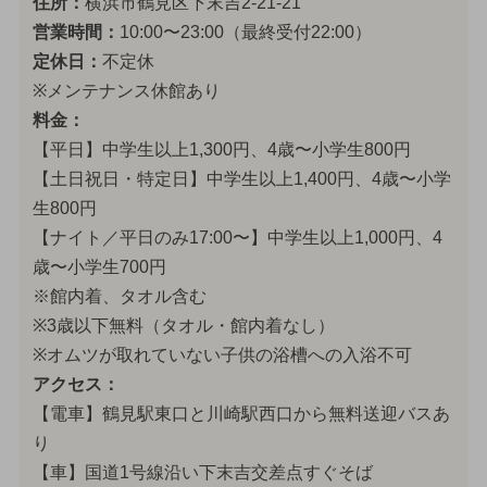
住所：
横浜市鶴見区下末吉2-21-21
営業時間：
10:00〜23:00（最終受付22:00）
定休日：
不定休
※メンテナンス休館あり
料金：
【平日】中学生以上1,300円、4歳〜小学生800円
【土日祝日・特定日】中学生以上1,400円、4歳〜小学
生800円
【ナイト／平日のみ17:00〜】中学生以上1,000円、4
歳〜小学生700円
※館内着、タオル含む
※3歳以下無料（タオル・館内着なし）
※オムツが取れていない子供の浴槽への入浴不可
アクセス：
【電車】鶴見駅東口と川崎駅西口から無料送迎バスあ
り
【車】国道1号線沿い下末吉交差点すぐそば