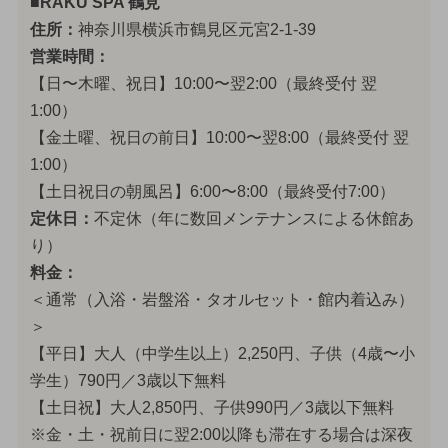
■RAKU SPA 鶴見
住所：
神奈川県横浜市鶴見区元宮2-1-39
営業時間：
【日〜木曜、祝日】10:00〜翌2:00（最終受付 翌
1:00）
【金土曜、祝日の前日】10:00〜翌8:00（最終受付 翌
1:00）
【土日祝日の朝風呂】6:00〜8:00（最終受付7:00）
定休日：
不定休（年に数回メンテナンスによる休館あ
り）
料金：
＜通常（入浴・岩盤浴・タオルセット・館内着込み）
＞
【平日】大人（中学生以上）2,250円、子供（4歳〜小
学生）790円／3歳以下無料
【土日祝】大人2,850円、子供990円／3歳以下無料
※金・土・祝前日に翌2:00以降も滞在する場合は深夜