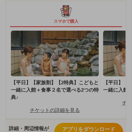
スマホで購入
【平日】【家族割】【2特典】こどもと
【平日】【
一緒に入館＋食事２名で選べる2つの特
一緒に入館＋
典♪
チケ
チケットの詳細を見る
詳細・周辺情報が
アプリをダウンロード