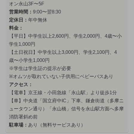
オン永山3F〜5F
営業時間：
9:00〜翌8:30
定休日：
年中無休
料金：
【平日】中学生以上2,600円、学生2,000円、4歳〜小
学生1,000円
【土日祝日】中学生以上3,000円、学生2,100円、4
歳〜小学生1,000円
※学生は学生証の提示が必要
※オムツが取れていない子供用にベビーバスあり
アクセス：
【電車】京王線・小田急線「永山駅」より徒歩1分
【車】中央道「国立府中IC」下車、鎌倉街道（多摩ニ
ュータウン通り）「永山橋」信号を永山駅方面へ多摩
消防署斜め前
駐車場：
あり（無料サービスあり）