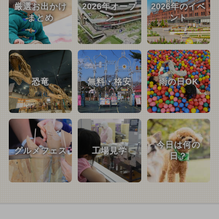
厳選お出かけ
2026年オープ
2026年のイベ
まとめ
ン
ント
恐竜
無料・格安
雨の日OK
今日は何の
グルメフェス
工場見学
日？