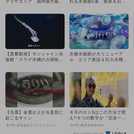
クラゲエリア 国内最大級の
れる水族館5選 最新＆おす
水槽登場
すめ厳選
【貴重動画】サンシャイン水
京都水族館が大リニューア
族館「クラゲ水槽の大掃除」
ル エリア新設＆巨大水槽＆
をレポ！
クラゲ拡張
【当選】金運が上がる直前に
８月のロト6はこの方法で買
起こるサイン
え!!６つの数字が『完全一
致』する方法
【PR】合同会社デジタルファーム
【PR】株式会社MURA
Recommended by