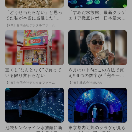
「どうせ当たらない」と思っ
「すみだ水族館」最新クラゲ
てた私が本当に当選した“買
エリア徹底レポ 日本最大級
い方”がこれ
の水槽も
【PR】合同会社デジタルファーム
宝くじ“なんとなく”で買って
８月のロト6はこの方法で買
いる限り変わらない
え!!６つの数字が『完全一
致』する方法
【PR】合同会社デジタルファーム
【PR】株式会社MURA
池袋サンシャイン水族館に新
東京都内近郊のクラゲが見ら