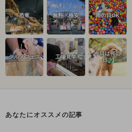
恐竜
無料・格安
雨の日OK
今日は何の
グルメフェス
工場見学
日？
あなたにオススメの記事