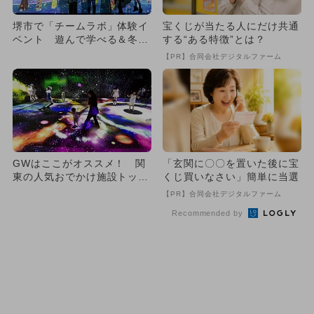
堺市で「チームラボ」体験イ
宝くじが当たる人にだけ共通
ベント 遊んで学べる＆冬休
する“ある特徴”とは？
みに最適
【PR】合同会社デジタルファーム
GWはここがオススメ！ 関
「玄関に〇〇を置いた後に宝
東の人気おでかけ施設トップ
くじ買いなさい」簡単に当選
10
【PR】合同会社デジタルファーム
Recommended by