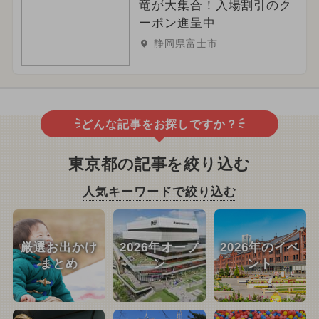
竜が大集合！入場割引のク
ーポン進呈中
静岡県富士市
どんな記事をお探しですか？
東京都の記事を絞り込む
人気キーワードで絞り込む
厳選お出かけ
2026年オープ
2026年のイベ
まとめ
ン
ント