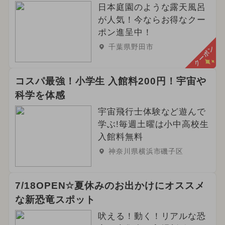
日本庭園のような露天風呂
が人気！今ならお得なクー
ポン進呈中！
千葉県野田市
クーポン
コスパ最強！小学生 入館料200円！宇宙や
科学を体感
宇宙飛行士体験など遊んで
学ぶ!毎週土曜は小中高校生
入館料無料
神奈川県横浜市磯子区
7/18OPEN☆夏休みのお出かけにオススメ
な新恐竜スポット
吠える！動く！リアルな恐