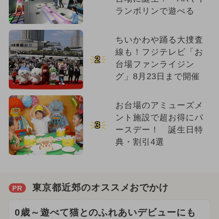
ランポリンで遊べる
ちいかわや踊る大捜査
線も！フジテレビ「お
2
台場ファンライジン
グ」8月23日まで開催
お台場のアミューズメ
ント施設で超お得にバ
3
ースデー！ 誕生日特
典・割引4選
東京都近郊のオススメおでかけ
PR
0歳～遊べて猫とのふれあいデビューにも