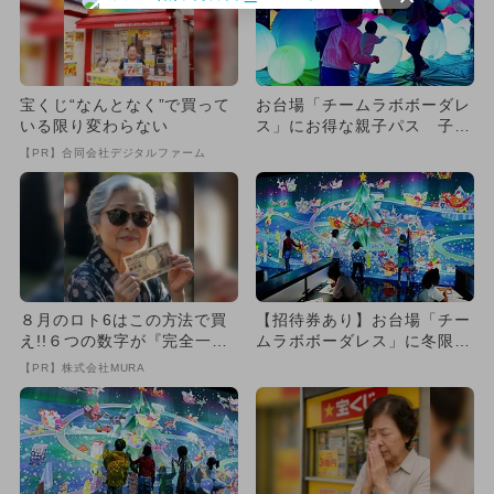
宝くじ“なんとなく”で買って
お台場「チームラボボーダレ
いる限り変わらない
ス」にお得な親子パス 子供
入場無料
【PR】合同会社デジタルファーム
８月のロト6はこの方法で買
【招待券あり】お台場「チー
え!!６つの数字が『完全一
ムラボボーダレス」に冬限定
致』する方法
作品登場
【PR】株式会社MURA