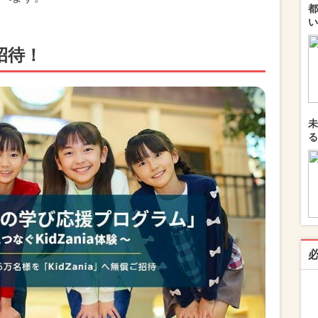
都
い
招待！
未
る