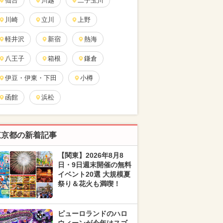
仙台
川越
二子玉川
川崎
立川
上野
軽井沢
新宿
熱海
八王子
箱根
鎌倉
伊豆・伊東・下田
小樽
函館
浜松
東京都の新着記事
【関東】2026年8月8
日・9日週末開催の無料
イベント20選 大規模夏
祭り＆花火も満喫！
ピューロランドのハロ