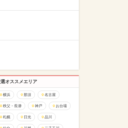
厳選オススメエリア
横浜
那須
名古屋
秩父・長瀞
神戸
お台場
札幌
日光
品川