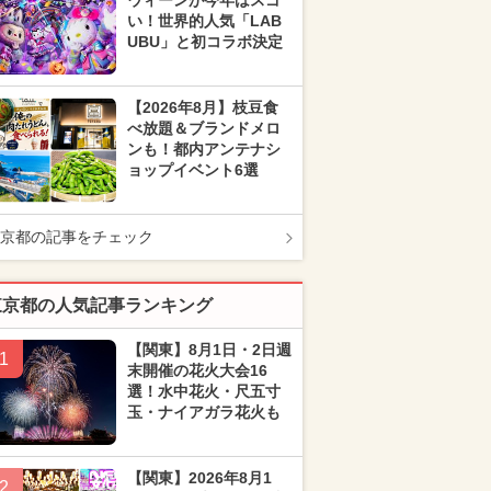
ウィーンが今年はスゴ
い！世界的人気「LAB
UBU」と初コラボ決定
【2026年8月】枝豆食
べ放題＆ブランドメロ
ンも！都内アンテナシ
ョップイベント6選
京都の記事をチェック
東京都の人気記事ランキング
【関東】8月1日・2日週
1
末開催の花火大会16
選！水中花火・尺五寸
玉・ナイアガラ花火も
【関東】2026年8月1
2