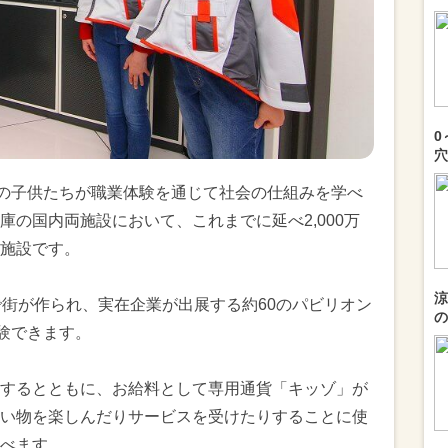
0
穴
での子供たちが職業体験を通じて社会の仕組みを学べ
の国内両施設において、これまでに延べ2,000万
施設です。
涼
で街が作られ、実在企業が出展する約60のパビリオン
の
体験できます。
するとともに、お給料として専用通貨「キッゾ」が
い物を楽しんだりサービスを受けたりすることに使
べます。