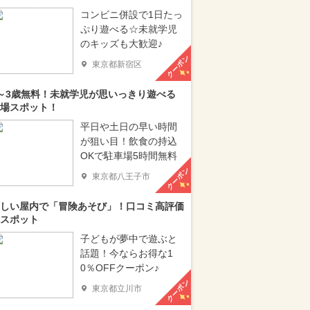
コンビニ併設で1日たっ
ぷり遊べる☆未就学児
のキッズも大歓迎♪
クーポン
東京都新宿区
～3歳無料！未就学児が思いっきり遊べる
場スポット！
平日や土日の早い時間
が狙い目！飲食の持込
OKで駐車場5時間無料
クーポン
東京都八王子市
しい屋内で「冒険あそび」！口コミ高評価
スポット
子どもが夢中で遊ぶと
話題！今ならお得な1
0％OFFクーポン♪
クーポン
東京都立川市