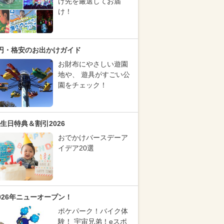
け先を厳選してお届
け！
円・格安のお出かけガイド
お財布にやさしい遊園
地や、 遊具がすごい公
園をチェック！
生日特典＆割引2026
おでかけバースデーア
イデア20選
026年ニューオープン！
ポケパーク！バイク体
験！ 宇宙兄弟！eスポ