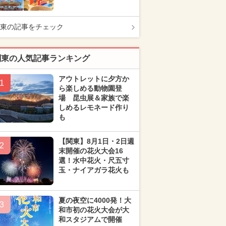
東の記事をチェック
関東の人気記事ランキング
アウトレットに夕方か
1
ら楽しめる動物園登
場 昆虫展＆家族で楽
しめるレモネード作り
も
【関東】8月1日・2日週
2
末開催の花火大会16
選！水中花火・尺五寸
玉・ナイアガラ花火も
夏の夜空に4000発！大
3
和市初の花火大会が大
和スタジアムで開催