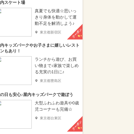
内スケート場
真夏でも快適☆思いっ
きり身体を動かして運
動不足を解消しよう♪
クーポン
東京都新宿区
内キッズパークやお子さまに嬉しいレスト
ンもあり！
ランチから遊び、お買
い物まで♪家族で楽しめ
る充実の1日に♪
東京都豊島区
の日も安心♪屋内キッズパークで遊ぼう
大型ふわふわ遊具や0歳
児コーナーも完備☆
東京都台東区
クーポン