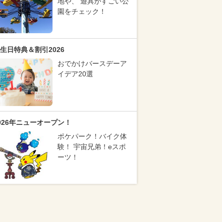
地や、 遊具がすごい公
園をチェック！
生日特典＆割引2026
おでかけバースデーア
イデア20選
026年ニューオープン！
ポケパーク！バイク体
験！ 宇宙兄弟！eスポ
ーツ！