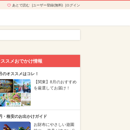
あとで読む
ユーザー登録(無料)
ログイン
オススメおでかけ情報
月のオススメはコレ！
【関東】8月のおすすめ
を厳選してお届け！
円・格安のお出かけガイド
お財布にやさしい遊園