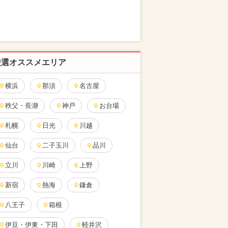
厳選オススメエリア
横浜
那須
名古屋
秩父・長瀞
神戸
お台場
札幌
日光
川越
仙台
二子玉川
品川
立川
川崎
上野
新宿
熱海
鎌倉
八王子
箱根
伊豆・伊東・下田
軽井沢