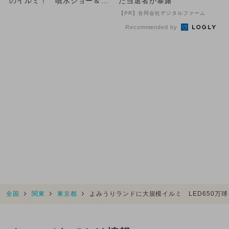
のイルミ！ 噴水ショー＆新
た当選者が暴露
エリアも
【PR】合同会社デジタルファーム
Recommended by
全国
関東
東京都
よみうりランドに大規模イルミ LED650万球