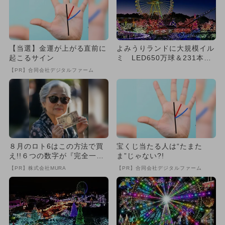
【当選】金運が上がる直前に
よみうりランドに大規模イル
起こるサイン
ミ LED650万球＆231本噴
水ショーも
【PR】合同会社デジタルファーム
８月のロト6はこの方法で買
宝くじ当たる人は“たまた
え!!６つの数字が『完全一
ま”じゃない?!
致』する方法
【PR】株式会社MURA
【PR】合同会社デジタルファーム