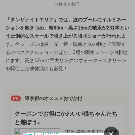
※昨年の様子
「タンザナイトエリア」では、波のプールにイルミネー
ションを敷きつめ、幅60m・高さ15mの噴水が231本とい
う圧倒的なスケールで噴き上がる噴水ショーが行われま
す。
今シーズンは炎・光・音・映像と水の動きで表現す
るスぺクタクルショーのほか、3種の噴水ショーが展開さ
れます。高さ12ｍの巨大リングのウォータースクリーン
を駆使した映像演出も必見！
東京都のオススメおでかけ
PR
クーポンでお得にかわいい猫ちゃんたち
と遊ぼう♪
JR池袋駅徒歩1分！無料
×