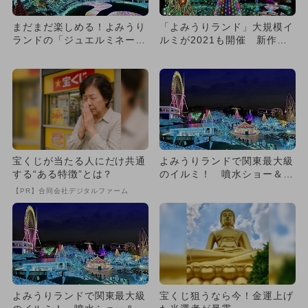
まだまだ楽しめる！よみうり
「よみうりランド」大規模イ
ランドの「ジュエルミネーシ
ルミが2021も開催 新作噴
ョン」
水ショーも
宝くじが当たる人にだけ共通
よみうりランドで関東最大級
する“ある特徴”とは？
のイルミ！ 噴水ショー＆新
エリアも
【PR】合同会社デジタルファーム
よみうりランドで関東最大級
宝くじ狙うなら今！金運上げ