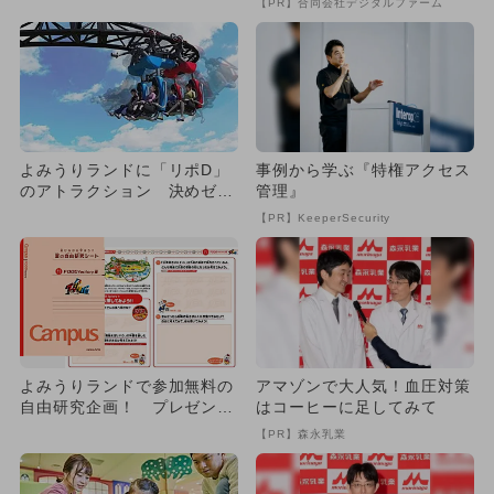
【PR】合同会社デジタルファーム
よみうりランドに「リポD」
事例から学ぶ『特権アクセス
のアトラクション 決めゼリ
管理』
フも再現
【PR】KeeperSecurity
よみうりランドで参加無料の
アマゾンで大人気！血圧対策
自由研究企画！ プレゼント
はコーヒーに足してみて
もらえる
【PR】森永乳業