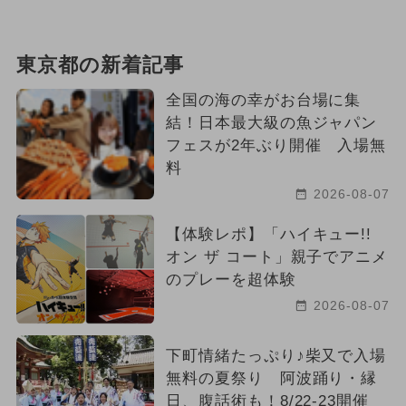
東京都の新着記事
全国の海の幸がお台場に集
結！日本最大級の魚ジャパン
フェスが2年ぶり開催 入場無
料
2026-08-07
【体験レポ】「ハイキュー!!
オン ザ コート」親子でアニメ
のプレーを超体験
2026-08-07
下町情緒たっぷり♪柴又で入場
無料の夏祭り 阿波踊り・縁
日、腹話術も！8/22-23開催