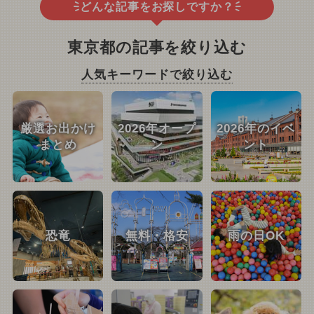
どんな記事をお探しですか？
東京都の記事を絞り込む
人気キーワードで絞り込む
厳選お出かけ
2026年オープ
2026年のイベ
まとめ
ン
ント
恐竜
無料・格安
雨の日OK