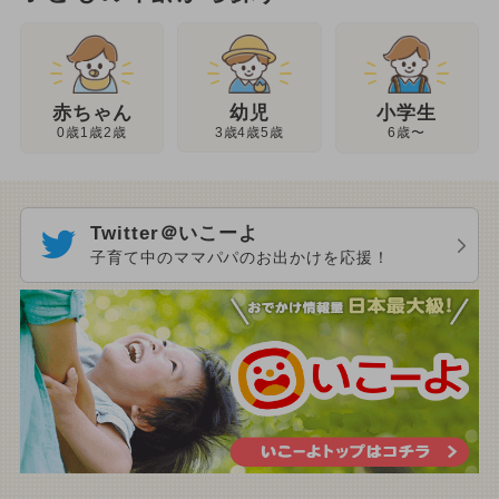
幼児
赤ちゃん
小学生
3歳4歳5歳
0歳1歳2歳
6歳〜
Twitter＠いこーよ
子育て中のママパパのお出かけを応援！