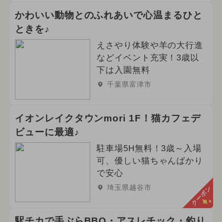
かわいい動物とのふれあいで心温まるひと
ときを♪
えさやり体験や羊の大行進
などイベント充実！3歳以
下は入園無料
千葉県富津市
イオンレイクタウンmori 1F！猫カフェデ
ビューに最適♪
駐車場5H無料！3歳～入場
可、優しい猫ちゃんばかり
で安心
埼玉県越谷市
クーポン
駅チカで手ぶらBBQ・アスレチック・釣り