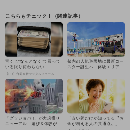
こちらもチェック！（関連記事）
宝くじ“なんとなく”で買って
都内の人気遊園地に最新コー
いる限り変わらない
スター誕生へ 体験エリアも
充実！
【PR】合同会社デジタルファーム
「グッジョバ!!」が大規模リ
「占い師だけが知ってる〝お
ニューアル 遊び＆体験が大
金が増える人の共通点〟」
幅進化