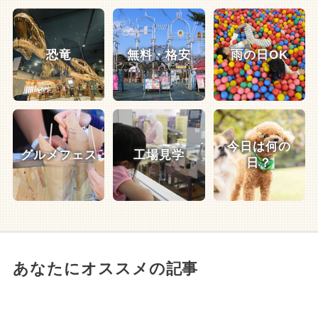
恐竜
無料・格安
雨の日OK
今日は何の
グルメフェス
工場見学
日？
あなたにオススメの記事