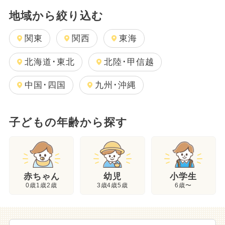
地域から絞り込む
関東
関西
東海
北海道･東北
北陸･甲信越
中国･四国
九州･沖縄
子どもの年齢から探す
幼児
赤ちゃん
小学生
3歳4歳5歳
0歳1歳2歳
6歳〜