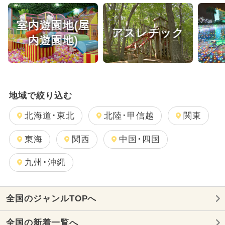
夏休み（日帰り）
室内遊園地(屋
アスレチック
シルバーウィーク・秋の連休
絶景
内遊園地)
穴場
夏休み（穴場）
桜・お花見
夏休み（格安）
地域で絞り込む
夏休み（涼しい）
夏休み（観光）
北海道･東北
北陸･甲信越
関東
涼しい
冬休み
秩父旅行・観光
東海
関西
中国･四国
紅葉
イルミネーション
ジブリ
九州･沖縄
新幹線
6月愛知おすすめ
アウトドア
ランキング
観光
全国のジャンルTOPへ
SL・機関車
厳選お出かけまとめ
全国の新着一覧へ