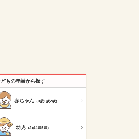
子どもの年齢から探す
赤ちゃん
（0歳1歳2歳）
幼児
（3歳4歳5歳）