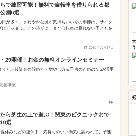
らで練習可能！無料で自転車を借りられる都
公園6選
の日が多く、さわやかな風が気持ちいい今の季節は、サイク
グにピッタリ。この時期に、まだ自転車に乗れない子どもを
大
う
2016年05月17日
25・29開催！お金の無料オンラインセミナー
資金と老後資金の貯め方・増やし方＆子供のためのNISA活用
京都港区
PR
たら芝生の上で遊ぶ！関東のピクニックおで
10選
や夏休みなどの連休中、気持ちのいい陽気に誘われて、子連