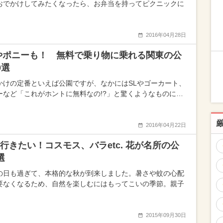
おでかけしてみたくなったら、お弁当を持ってピクニックに
2016年04月28日
やポニーも！ 無料で乗り物に乗れる関東の公
0選
かけの定番といえば公園ですが、なかにはSLやゴーカート、
ーなど「これがホントに無料なの!?」と驚くようなものに…
2016年04月22日
行きたい！コスモス、バラetc. 花が名所の公
選
の日も過ぎて、本格的な秋が到来しました。暑さや蚊の心配
要なくなるため、自然を楽しむにはもってこいの季節。親子
2015年09月30日