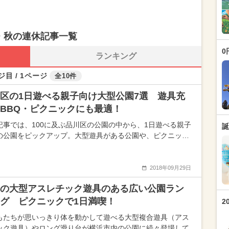
・秋の連休記事一覧
0
ランキング
ジ目 / 1ページ
全10件
区の1日遊べる親子向け大型公園7選 遊具充
BBQ・ピクニックにも最適！
記事では、100に及ぶ品川区の公園の中から、1日遊べる親子
誕
の公園をピックアップ。大型遊具がある公園や、ピクニッ…
2018年09月29日
の大型アスレチック遊具のある広い公園ラン
グ ピクニックで1日満喫！
2
もたちが思いっきり体を動かして遊べる大型複合遊具（アス
ック遊具）やロング滑り台が横浜市内の公園に続々登場して