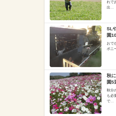
れで
出…
SL
園1
おで
ポニ
秋に
園5
秋分
も必
で…