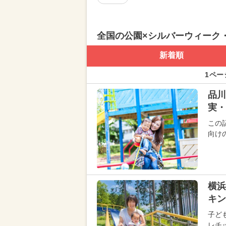
全国の公園×シルバーウィーク
新着順
1ペー
品川
実・
この
向け
横浜
キン
子ど
レチ