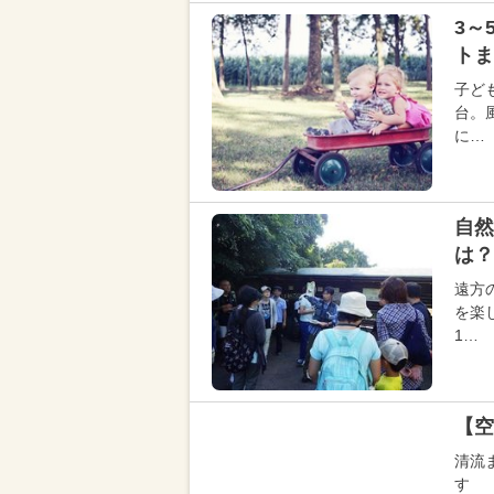
3～
トま
子ど
台。
に…
自然
は？
遠方
を楽
1…
【空
清流
す