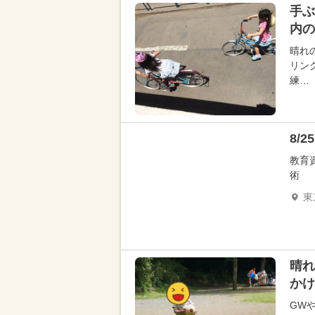
手ぶ
内の
晴れ
リン
練…
8/
教育
術
東
晴れ
かけ
GW