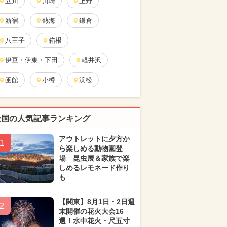
立川
川崎
上野
新宿
熱海
鎌倉
八王子
箱根
伊豆・伊東・下田
軽井沢
函館
小樽
浜松
全国の人気記事ランキング
アウトレットに夕方か
1
ら楽しめる動物園登
場 昆虫展＆家族で楽
しめるレモネード作り
も
【関東】8月1日・2日週
2
末開催の花火大会16
選！水中花火・尺五寸