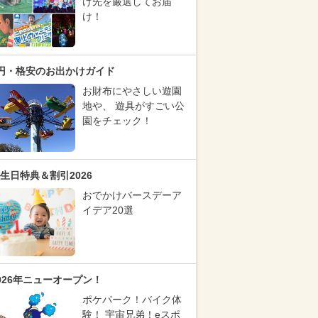
け先を厳選してお届
け！
円・格安のお出かけガイド
お財布にやさしい遊園
地や、 遊具がすごい公
園をチェック！
生日特典＆割引2026
おでかけバースデーア
イデア20選
026年ニューオープン！
ポケパーク！バイク体
験！ 宇宙兄弟！eスポ