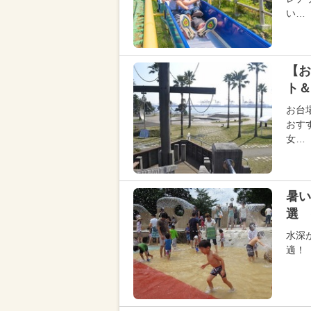
い…
【お
ト＆
お台
おす
女…
暑い
選 
水深
適！