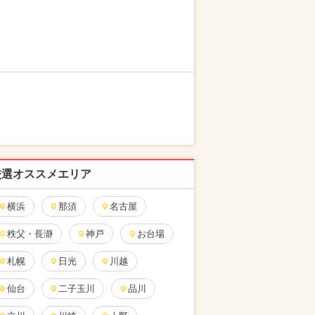
厳選オススメエリア
横浜
那須
名古屋
秩父・長瀞
神戸
お台場
札幌
日光
川越
仙台
二子玉川
品川