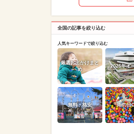
全国の記事を絞り込む
人気キーワードで絞り込む
厳選お出かけまと
2026年オ
め
無料・格安
雨の日