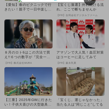
【愛知】春のピクニックで行
【宝くじ落選】外れ続ける流
きたい！親子で一日中楽しめ
れ、ここで断ちませんか
る芝生広場のある大型公園8
【PR】合同会社デジタルファーム
選
８月のロト6はこの方法で買
アマゾンで大人気！血圧対策
え!!６つの数字が『完全一
はコーヒーに足してみて
致』する方法
【PR】株式会社MURA
【PR】森永乳業
【三重】2025年GWに行きた
「宝くじ、運じゃなかった」
い！子供大喜びの大型遊具の
当たる人は“同じこと”してる