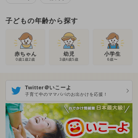
子どもの年齢から探す
幼児
赤ちゃん
小学生
3歳4歳5歳
0歳1歳2歳
6歳〜
Twitter＠いこーよ
子育て中のママパパのお出かけを応援！