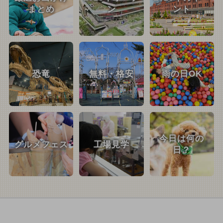
まとめ
ン
ント
恐竜
無料・格安
雨の日OK
今日は何の
グルメフェス
工場見学
日？